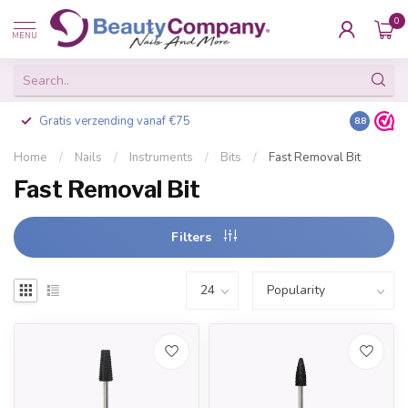
0
MENU
Gratis verzending vanaf €75
Besteld v
8.8
Home
/
Nails
/
Instruments
/
Bits
/
Fast Removal Bit
Fast Removal Bit
Filters