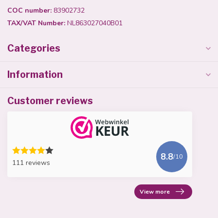
COC number:
83902732
TAX/VAT Number:
NL863027040B01
Categories
Information
Customer reviews
8.8
/10
111 reviews
View more