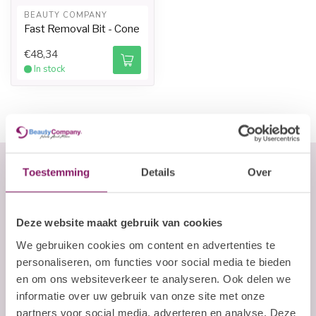
BEAUTY COMPANY
Fast Removal Bit - Cone
€48,34
In stock
Toestemming
Details
Over
Abonneer je op onze nieuwsbrief
Deze website maakt gebruik van cookies
Blijf op de hoogte over onze laatste acties
We gebruiken cookies om content en advertenties te
E-mailadres
personaliseren, om functies voor social media te bieden
en om ons websiteverkeer te analyseren. Ook delen we
Abonneer
informatie over uw gebruik van onze site met onze
partners voor social media, adverteren en analyse. Deze