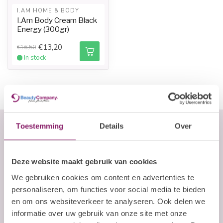
I.AM HOME & BODY
I.Am Body Cream Black
Energy (300gr)
€13,20
€16,50
In stock
Toestemming
Details
Over
Abonneer je op onze nieuwsbrief
Deze website maakt gebruik van cookies
Blijf op de hoogte over onze laatste acties
We gebruiken cookies om content en advertenties te
E-mailadres
personaliseren, om functies voor social media te bieden
en om ons websiteverkeer te analyseren. Ook delen we
informatie over uw gebruik van onze site met onze
Abonneer