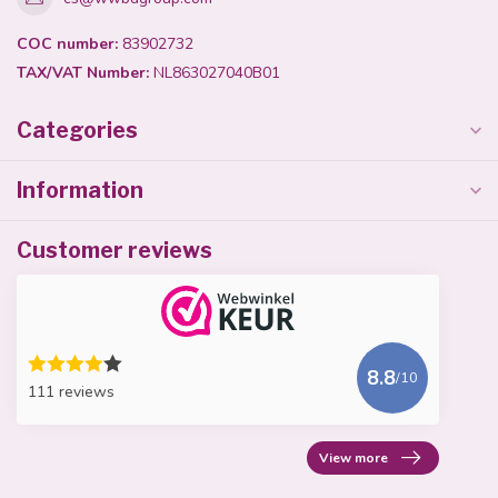
COC number:
83902732
TAX/VAT Number:
NL863027040B01
Categories
Information
Customer reviews
8.8
/10
111 reviews
View more