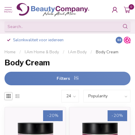
0
MENU
Salonkwaliteit voor iedereen
Gratis ve
8.8
Home
/
I.Am Home & Body
/
I.Am Body
/
Body Cream
Body Cream
Filters
-20%
-20%