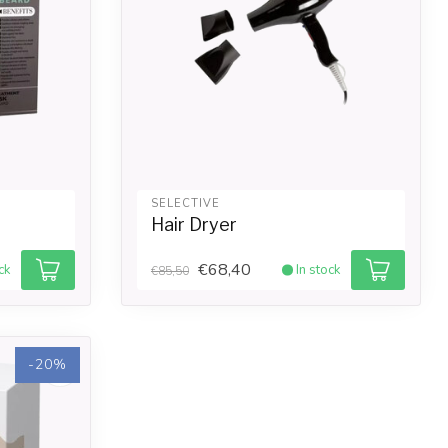
SELECTIVE
Hair Dryer
€68,40
ck
In stock
€85,50
-20%