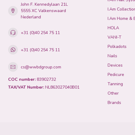
John F. Kennedylaan 21L
I.Am Collectio
5555 XC Valkenswaard
Nederland
I.Am Home & 
HOLA
+31 (0)40 254 75 11
VANI-T
Polkadots
+31 (0)40 254 75 11
Nails
Devices
cs@wwbdgroup.com
Pedicure
COC number:
83902732
Tanning
TAX/VAT Number:
NL863027040B01
Other
Brands