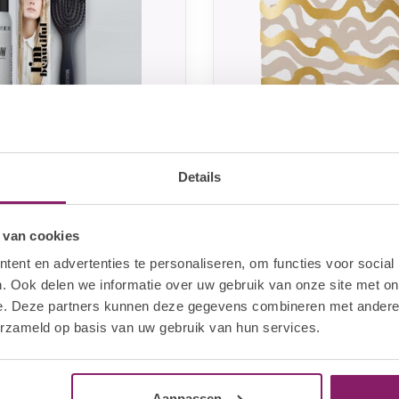
Details
VE
SELECTIVE
Instant Volumizing
Risana Set
oo
 van cookies
8,96
€23,96
In stock
In sto
€29,95
ent en advertenties te personaliseren, om functies voor social
. Ook delen we informatie over uw gebruik van onze site met on
e. Deze partners kunnen deze gegevens combineren met andere i
erzameld op basis van uw gebruik van hun services.
Aanpassen