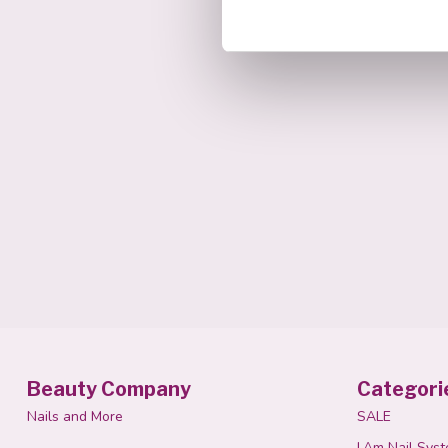
Beauty Company
Categori
Nails and More
SALE
I.Am Nail Sys