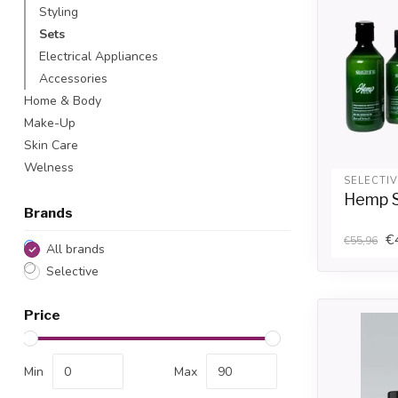
Styling
Sets
Electrical Appliances
Accessories
Home & Body
Make-Up
Skin Care
Welness
SELECTI
Hemp 
Brands
€
€55,96
All brands
Selective
Price
Min
Max