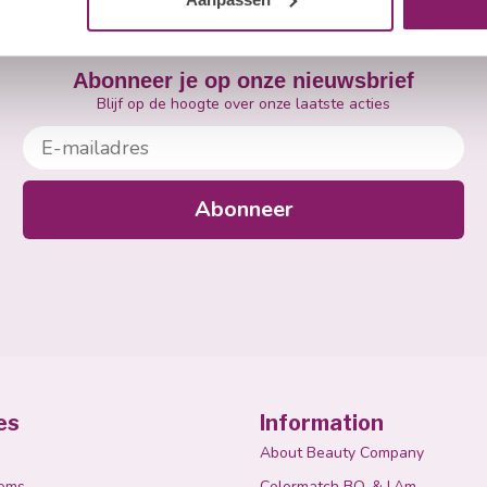
Abonneer je op onze nieuwsbrief
Blijf op de hoogte over onze laatste acties
E-mailadres
Abonneer
es
Information
About Beauty Company
tems
Colormatch BO. & I.Am