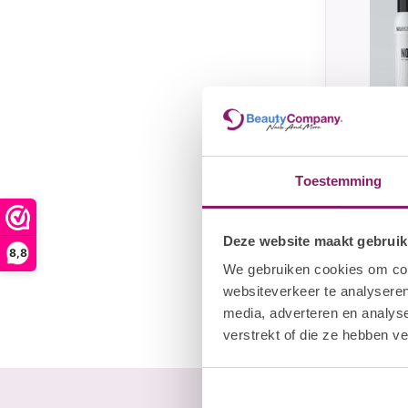
Toestemming
SELECTI
Set Up 
Shamp
Deze website maakt gebruik
8,8
€
€11,20
We gebruiken cookies om cont
websiteverkeer te analyseren
media, adverteren en analys
verstrekt of die ze hebben v