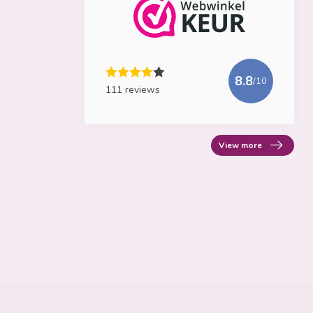
8.8
/10
111 reviews
View more