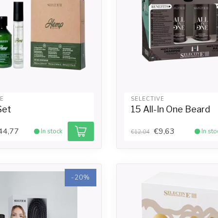
VE
SELECTIVE
Set
15 All-In One Beard
44,77
€9,63
In stock
In sto
€12,04
-20%