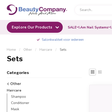
Explore Our Products
SALE
I.Am Nail Systems
I
Salonkwaliteit voor iedereen
Home
/
Other
/
Haircare
/
Sets
Sets
Categories
Other
Haircare
Shampoo
Conditioner
Mask