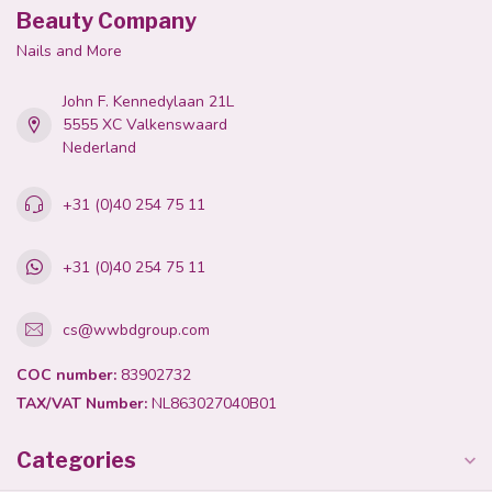
Beauty Company
Nails and More
John F. Kennedylaan 21L
5555 XC Valkenswaard
Nederland
+31 (0)40 254 75 11
+31 (0)40 254 75 11
cs@wwbdgroup.com
COC number:
83902732
TAX/VAT Number:
NL863027040B01
Categories