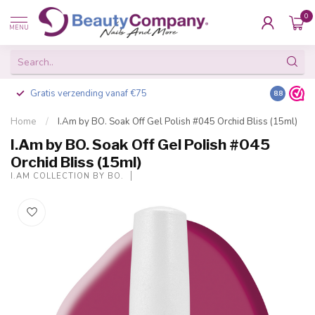
0
MENU
Gratis verzending vanaf €75
Besteld v
8.8
Home
/
I.Am by BO. Soak Off Gel Polish #045 Orchid Bliss (15ml)
I.Am by BO. Soak Off Gel Polish #045
Orchid Bliss (15ml)
I.AM COLLECTION BY BO.
-20%