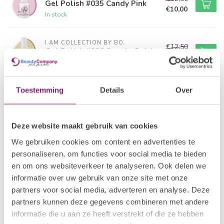
Gel Polish #035 Candy Pink
€10,00
In stock
I.AM COLLECTION BY BO.
€12,50
Gel Polish #036 Sequin Gold
€10,00
In stock
Toestemming
Details
Over
I.AM COLLECTION BY BO.
€12,50
Gel Polish #037 Soft Blossom
€10,00
In stock
Deze website maakt gebruik van cookies
I.AM COLLECTION BY BO.
We gebruiken cookies om content en advertenties te
€12,50
Gel Polish #038 Vintage
Flower
personaliseren, om functies voor social media te bieden
€10,00
In stock
en om ons websiteverkeer te analyseren. Ook delen we
informatie over uw gebruik van onze site met onze
partners voor social media, adverteren en analyse. Deze
I.AM COLLECTION BY BO.
€12,50
Gel Polish #039 Sheer Blush
partners kunnen deze gegevens combineren met andere
€10,00
In stock
informatie die u aan ze heeft verstrekt of die ze hebben