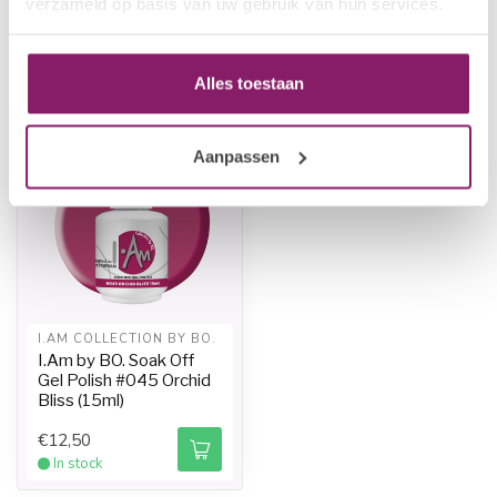
verzameld op basis van uw gebruik van hun services.
Recently viewed
Alles toestaan
-20%
Aanpassen
I.AM COLLECTION BY BO.
I.Am by BO. Soak Off
Gel Polish #045 Orchid
Bliss (15ml)
€12,50
In stock