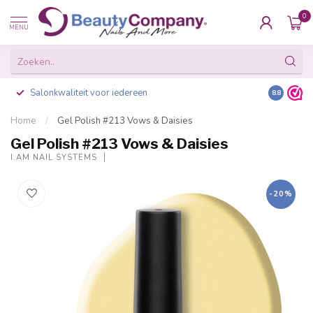
0
MENU
Salonkwaliteit voor iedereen
Gratis ve
8.8
Home
/
Gel Polish #213 Vows & Daisies
Gel Polish #213 Vows & Daisies
I.AM NAIL SYSTEMS
-20%