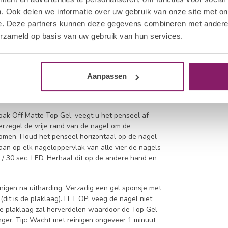
 op de nagel en ga verder naar het midden van de
. Ook delen we informatie over uw gebruik van onze site met on
 naar de proximale nagelplooi en strijk
et op de huid komt. Als de gellak de huid heeft
e. Deze partners kunnen deze gegevens combineren met andere i
ehulp van I.Am UV Cleanser en een Cuticle Pusher.
erzameld op basis van uw gebruik van hun services.
. Herhaal het proces op de andere hand en
 Deze laag zorgt voor een volledige dekking.
Aanpassen
mp gebruikt, kan het nodig zijn om een tweede
gehard is en niet uitloopt in uw Top Gel applicatie.
Soak Off Matte Top Gel, veegt u het penseel af
Verzegel de vrije rand van de nagel om de
omen. Houd het penseel horizontaal op de nagel
aan op elk nageloppervlak van alle vier de nagels
 / 30 sec. LED. Herhaal dit op de andere hand en
einigen na uitharding. Verzadig een gel sponsje met
dit is de plaklaag). LET OP: veeg de nagel niet
de plaklaag zal herverdelen waardoor de Top Gel
nger. Tip: Wacht met reinigen ongeveer 1 minuut