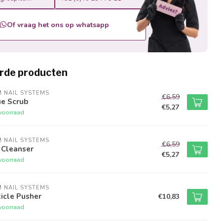
Of vraag het ons op whatsapp
rde producten
M NAIL SYSTEMS
€6,59
ue Scrub
€5,27
voorraad
M NAIL SYSTEMS
€6,59
 Cleanser
€5,27
voorraad
M NAIL SYSTEMS
icle Pusher
€10,83
voorraad