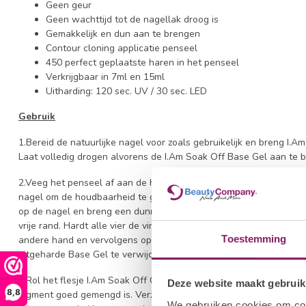
Geen geur
Geen wachttijd tot de nagellak droog is
Gemakkelijk en dun aan te brengen
Contour cloning applicatie penseel
450 perfect geplaatste haren in het penseel
Verkrijgbaar in 7ml en 15ml
Uitharding: 120 sec. UV / 30 sec. LED
Gebruik
1.Bereid de natuurlijke nagel voor zoals gebruikelijk en breng I.A
Laat volledig drogen alvorens de I.Am Soak Off Base Gel aan te 
2.Veeg het penseel af aan de hals van het flesje om overtollig pro
nagel om de houdbaarheid te garanderen en krimpen van het prod
op de nagel en breng een dunne laag I.Am Soak Off Base Gel aan
vrije rand. Hardt alle vier de vingers samen uit gedurende 120 sec
Toestemming
andere hand en vervolgens op de duimen. Optioneel: borstel met 
uitgeharde Base Gel te verwijderen om de kans op krimpen te ver
3.Rol het flesje I.Am Soak Off Gel Polish ondersteboven tussen 
Deze website maakt gebruik
8,8
pigment goed gemengd is. Verzegel de vrije rand met I.Am Soak O
We gebruiken cookies om cont