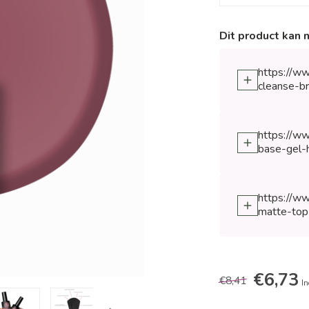
Dit product kan 
https://ww
cleanse-b
https://ww
base-gel-
https://ww
matte-top
€6,73
€8,41
In