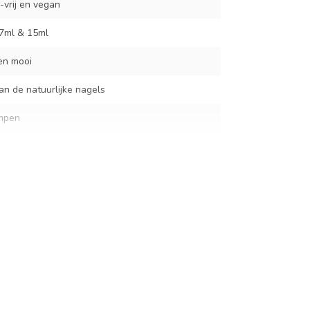
-vrij en vegan
 7ml & 15ml
ken mooi
n de natuurlijke nagels
mpen
20 sec. UV
slechts 10 minuten