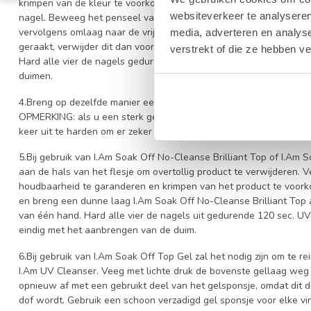
krimpen van de kleur te voorkomen. Houd het penseel horizontaal
websiteverkeer te analyseren
nagel. Beweeg het penseel vanuit het midden van de nagel omhoog
vervolgens omlaag naar de vrije rand. Zorg ervoor dat de gellak ni
media, adverteren en analys
geraakt, verwijder dit dan voor het uitharden van de nagel met b
verstrekt of die ze hebben v
Hard alle vier de nagels gedurende 120 sec. UV / 30 sec. LED uit
duimen.
4.Breng op dezelfde manier een tweede dunne laag gelpolish aan.
OPMERKING: als u een sterk gepigmenteerde tint of een andere la
keer uit te harden om er zeker van te zijn dat de kleur volledig uit
5.Bij gebruik van I.Am Soak Off No-Cleanse Brilliant Top of I.Am 
aan de hals van het flesje om overtollig product te verwijderen. 
houdbaarheid te garanderen en krimpen van het product te voork
en breng een dunne laag I.Am Soak Off No-Cleanse Brilliant Top 
van één hand. Hard alle vier de nagels uit gedurende 120 sec. UV
eindig met het aanbrengen van de duim.
6.Bij gebruik van I.Am Soak Off Top Gel zal het nodig zijn om te r
I.Am UV Cleanser. Veeg met lichte druk de bovenste gellaag weg (
opnieuw af met een gebruikt deel van het gelsponsje, omdat dit 
dof wordt. Gebruik een schoon verzadigd gel sponsje voor elke vi