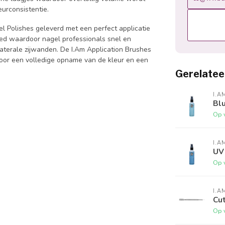
urconsistentie.
l Polishes geleverd met een perfect applicatie
bied waardoor nagel professionals snel en
aterale zijwanden. De I.Am Application Brushes
 voor een volledige opname van de kleur en een
Gerelatee
I.A
Bl
Op 
I.A
UV
Op 
I.A
Cut
Op 