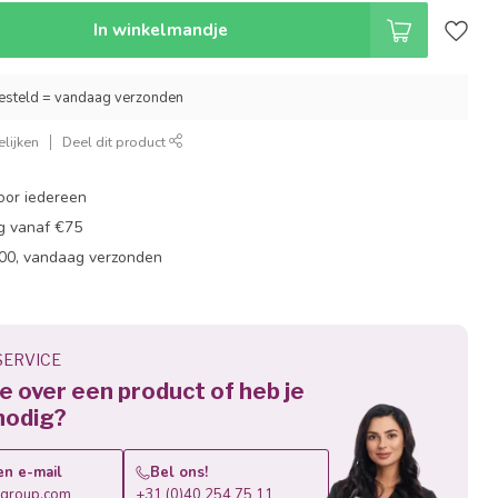
In winkelmandje
esteld = vandaag verzonden
lijken
Deel dit product
oor iedereen
ng vanaf €75
:00, vandaag verzonden
ERVICE
 je over een product of heb je
nodig?
en e-mail
Bel ons!
roup.com
+31 (0)40 254 75 11