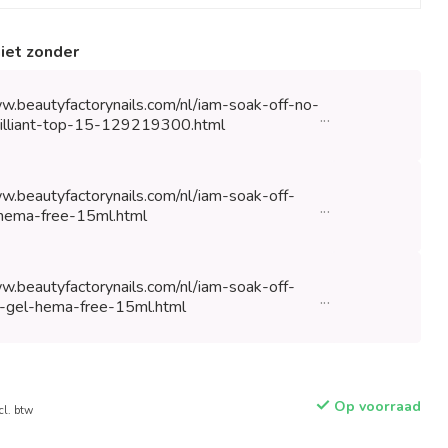
niet zonder
w.beautyfactorynails.com/nl/iam-soak-off-no-
...
rilliant-top-15-129219300.html
w.beautyfactorynails.com/nl/iam-soak-off-
...
hema-free-15ml.html
w.beautyfactorynails.com/nl/iam-soak-off-
...
-gel-hema-free-15ml.html
Op voorraad
cl. btw