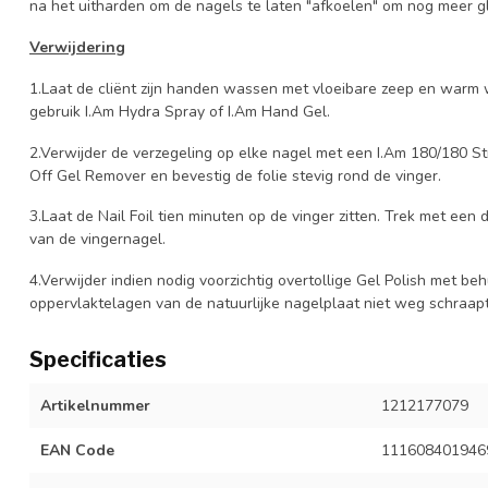
na het uitharden om de nagels te laten "afkoelen" om nog meer gl
Verwijdering
1.Laat de cliënt zijn handen wassen met vloeibare zeep en war
gebruik I.Am Hydra Spray of I.Am Hand Gel.
2.Verwijder de verzegeling op elke nagel met een I.Am 180/180 Str
Off Gel Remover en bevestig de folie stevig rond de vinger.
3.Laat de Nail Foil tien minuten op de vinger zitten. Trek met een
van de vingernagel.
4.Verwijder indien nodig voorzichtig overtollige Gel Polish met be
oppervlaktelagen van de natuurlijke nagelplaat niet weg schraapt
Specificaties
Artikelnummer
1212177079
EAN Code
111608401946