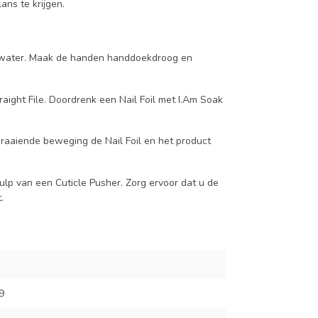
ans te krijgen.
m water. Maak de handen handdoekdroog en
aight File. Doordrenk een Nail Foil met I.Am Soak
 draaiende beweging de Nail Foil en het product
hulp van een Cuticle Pusher. Zorg ervoor dat u de
.
9