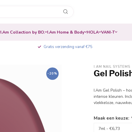
I.Am Collection by BO.
I.Am Home & Body
HOLA
VANI-T
Gratis verzending vanaf €75
I.AM NAIL SYSTEMS
Gel Poli
-20%
I.Am Gel Polish – ho
intense kleuren. Inc
vlekkeloze, nauwkeu
Maak een keuze: