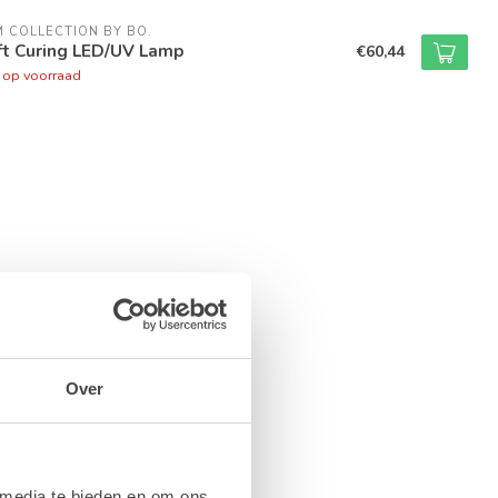
M COLLECTION BY BO.
ft Curing LED/UV Lamp
€60,44
t op voorraad
Over
 media te bieden en om ons