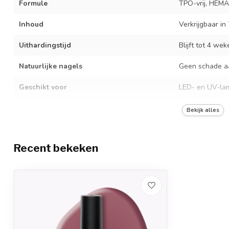
Formule
TPO-vrij, HEMA
Inhoud
Verkrijgbaar in
Uithardingstijd
Blijft tot 4 we
Natuurlijke nagels
Geen schade aa
Geschikt voor
LED- en UV-la
Uithardingstijd
30 sec. LED / 1
Bekijk alles
Verwijdering
Afweekbaar in 
Recent bekeken