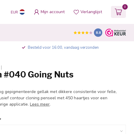
0
Mijn account
Verlanglijst
EUR
8.8
Besteld voor 16:00, vandaag verzonden
sh #040 Going Nuts
og gepigmenteerde gellak met dikkere consistentie voor felle,
lusief contour cloning penseel met 450 haartjes voor een
rige applicatie.
Lees meer
.
*