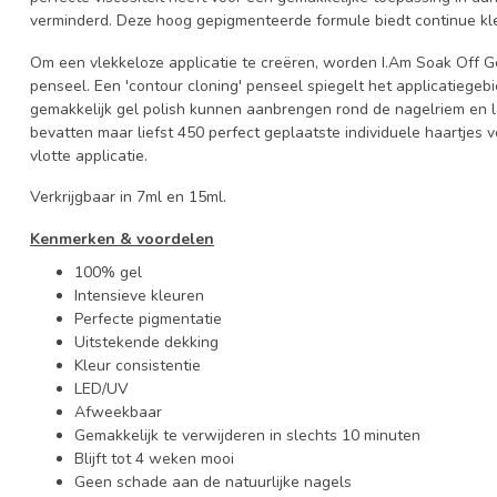
verminderd. Deze hoog gepigmenteerde formule biedt continue kle
Om een vlekkeloze applicatie te creëren, worden I.Am Soak Off Ge
penseel. Een 'contour cloning' penseel spiegelt het applicatiege
gemakkelijk gel polish kunnen aanbrengen rond de nagelriem en l
bevatten maar liefst 450 perfect geplaatste individuele haartjes
vlotte applicatie.
Verkrijgbaar in 7ml en 15ml.
Kenmerken
&
voordelen
100% gel
Intensieve kleuren
Perfecte pigmentatie
Uitstekende dekking
Kleur consistentie
LED/UV
Afweekbaar
Gemakkelijk te verwijderen in slechts 10 minuten
Blijft tot 4 weken mooi
Geen schade aan de natuurlijke nagels