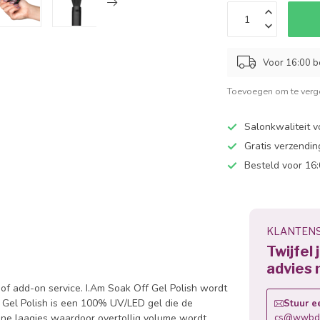
Voor 16:00 b
Toevoegen om te verge
Salonkwaliteit v
Gratis verzendi
Besteld voor 16
KLANTENS
Twijfel
advies 
 of add-on service. I.Am Soak Off Gel Polish wordt
 Gel Polish is een 100% UV/LED gel die de
Stuur e
unne laagjes waardoor overtollig volume wordt
cs@wwbdg