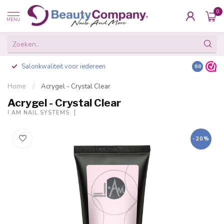
0
MENU
Salonkwaliteit voor iedereen
Gratis ve
8.8
Home
/
Acrygel - Crystal Clear
Acrygel - Crystal Clear
I.AM NAIL SYSTEMS
-20%