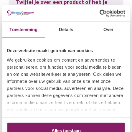
Twijfel je over een product of heb je
47005, CI 60730, CI 74160, CI 77266, CI 77491, CI 77492,
penseel vochtig is, niet helemaal nat. Verdeel het
advies nodig?
CI 77499, CI 77891, CI 77007.
bolletje van de acrygel voorzichtig over de gehele
nagel.
Stuur een e-mail
cs@wwbdgroup.com
5.Uithardingstijd: 30-60 sec. LED / 120 sec. UV licht.
Toestemming
Details
Over
Bel ons!
6.Verwijder de plaklaag met de I.Am UV Cleanser.
+31 (0)40 254 75 11
Deze website maakt gebruik van cookies
7.Vijl de nagel en werk af met I.Am Soak Off No-
Of vraag het ons op whatsapp
Cleanse Brilliant Top.
We gebruiken cookies om content en advertenties te
personaliseren, om functies voor social media te bieden
en om ons websiteverkeer te analyseren. Ook delen we
informatie over uw gebruik van onze site met onze
Gerelateerde producten
partners voor social media, adverteren en analyse. Deze
partners kunnen deze gegevens combineren met andere
I.AM NAIL SYSTEMS
€26,02
Acrygel - Translucent Pink
informatie die u aan ze heeft verstrekt of die ze hebben
€20,82
Op voorraad
verzameld op basis van uw gebruik van hun services.
I.AM NAIL SYSTEMS
€26,02
Acrygel - Dark Pink
Alles toestaan