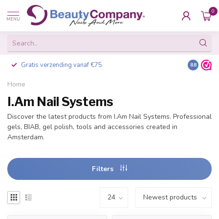
0
MENU
Gratis verzending vanaf €75
Besteld v
8.8
Home
I.Am Nail Systems
Discover the latest products from I.Am Nail Systems. Professional
gels, BIAB, gel polish, tools and accessories created in
Amsterdam.
Filters