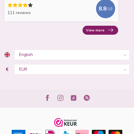
8.8
/10
111 reviews
View more
€