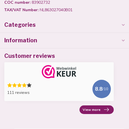
COC number:
83902732
TAX/VAT Number:
NL863027040B01
Categories
Information
Customer reviews
8.8
/10
111 reviews
View more