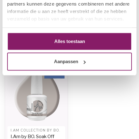
partners kunnen deze gegevens combineren met andere
I.AM COLLECTION BY BO.
informatie die u aan ze heeft verstrekt of die ze hebben
I.Am by BO. Soak Off Gel
€12,50
Polish #185 Ice Cream Disco
verzameld op basis van uw gebruik van hun services.
€10,00
(15ml)
In stock
Alles toestaan
Recently viewed
Aanpassen
-20%
I.AM COLLECTION BY BO.
I.Am by BO. Soak Off