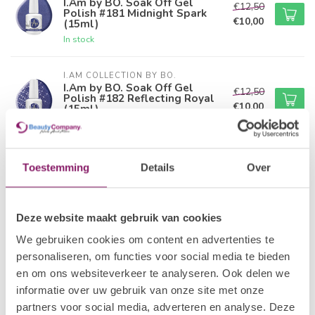
I.Am by BO. Soak Off Gel
€12,50
Polish #181 Midnight Spark
€10,00
(15ml)
In stock
I.AM COLLECTION BY BO.
I.Am by BO. Soak Off Gel
€12,50
Polish #182 Reflecting Royal
€10,00
(15ml)
In stock
I.AM COLLECTION BY BO.
Toestemming
Details
Over
I.Am by BO. Soak Off Gel
€12,50
Polish #183 Bubble Pop
€10,00
(15ml)
In stock
Deze website maakt gebruik van cookies
We gebruiken cookies om content en advertenties te
I.AM COLLECTION BY BO.
personaliseren, om functies voor social media te bieden
I.Am by BO. Soak Off Gel
€12,50
Polish #184 Cosmic Confetti
en om ons websiteverkeer te analyseren. Ook delen we
€10,00
(15ml)
informatie over uw gebruik van onze site met onze
In stock
partners voor social media, adverteren en analyse. Deze