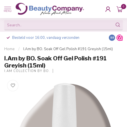
0
MENU
Besteld voor 16:00, vandaag verzonden
8.8
Home
/
I.Am by BO. Soak Off Gel Polish #191 Greyish (15ml)
I.Am by BO. Soak Off Gel Polish #191
Greyish (15ml)
I.AM COLLECTION BY BO.
-20%