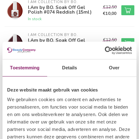
I.AM COLLECTION BY BO.
€12,50
I.Am by BO. Soak Off Gel
Polish #074 Reddish (15ml)
€10,00
In stock
I.AM COLLECTION BY BO.
€12,50
I.Am by BO. Soak Off Gel
Polish #075 Syrup (15ml)
€10,00
In stock
Toestemming
Details
Over
I.AM COLLECTION BY BO.
€12,50
I.Am by BO. Soak Off Gel
Polish #076 Malbec (15ml)
€10,00
In stock
Deze website maakt gebruik van cookies
We gebruiken cookies om content en advertenties te
I.AM COLLECTION BY BO.
I.Am by BO. Soak Off Gel
personaliseren, om functies voor social media te bieden
€12,50
Polish #077 Shimmer Ox
€10,00
en om ons websiteverkeer te analyseren. Ook delen we
(15ml)
informatie over uw gebruik van onze site met onze
In stock
partners voor social media, adverteren en analyse. Deze
partners kunnen deze gegevens combineren met andere
I.AM COLLECTION BY BO.