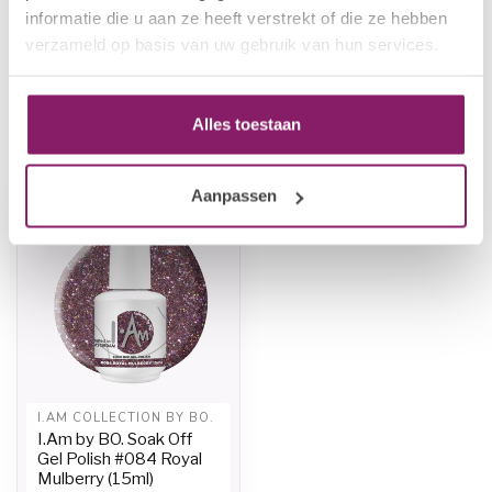
€12,50
I.Am by BO. Soak Off Gel
informatie die u aan ze heeft verstrekt of die ze hebben
Polish #078 Mufasa (15ml)
€10,00
verzameld op basis van uw gebruik van hun services.
In stock
Alles toestaan
Recently viewed
Aanpassen
I.AM COLLECTION BY BO.
I.Am by BO. Soak Off
Gel Polish #084 Royal
Mulberry (15ml)