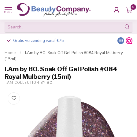
0
MENU
Gratis verzending vanaf €75
Besteld v
8.8
Home
/
I.Am by BO. Soak Off Gel Polish #084 Royal Mulberry
(15ml)
I.Am by BO. Soak Off Gel Polish #084
Royal Mulberry (15ml)
I.AM COLLECTION BY BO.
-20%