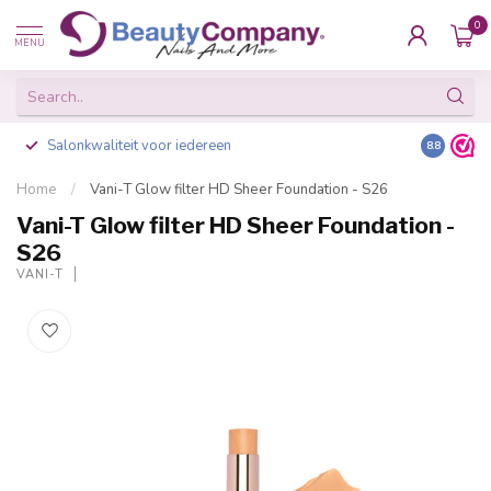
0
MENU
Salonkwaliteit voor iedereen
Gratis ve
8.8
Home
/
Vani-T Glow filter HD Sheer Foundation - S26
Vani-T Glow filter HD Sheer Foundation -
S26
VANI-T
-20%