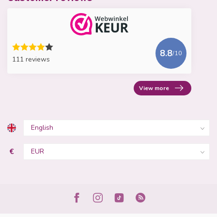
8.8
/10
111 reviews
View more
€