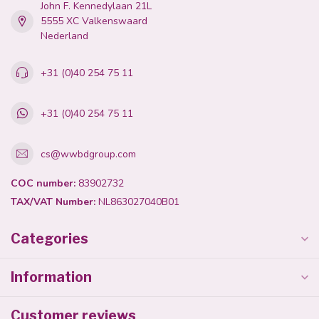
John F. Kennedylaan 21L
5555 XC Valkenswaard
Nederland
+31 (0)40 254 75 11
+31 (0)40 254 75 11
cs@wwbdgroup.com
COC number:
83902732
TAX/VAT Number:
NL863027040B01
Categories
Information
Customer reviews