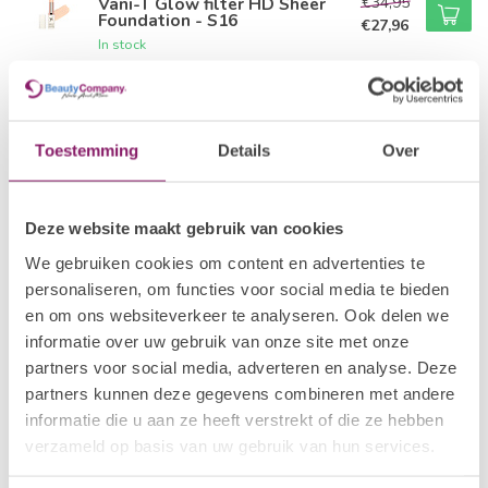
€34,95
Vani-T Glow filter HD Sheer
Foundation - S16
€27,96
In stock
VANI-T
€34,95
Vani-T Glow filter HD Sheer
Foundation - S21
€27,96
Toestemming
Details
Over
In stock
VANI-T
Deze website maakt gebruik van cookies
€34,95
Vani-T Glow filter HD Sheer
Foundation - S30
€27,96
We gebruiken cookies om content en advertenties te
In stock
personaliseren, om functies voor social media te bieden
en om ons websiteverkeer te analyseren. Ook delen we
VANI-T
informatie over uw gebruik van onze site met onze
€34,95
Vani-T Glow filter HD Sheer
Foundation - S36
partners voor social media, adverteren en analyse. Deze
€27,96
In stock
partners kunnen deze gegevens combineren met andere
informatie die u aan ze heeft verstrekt of die ze hebben
verzameld op basis van uw gebruik van hun services.
Recently viewed