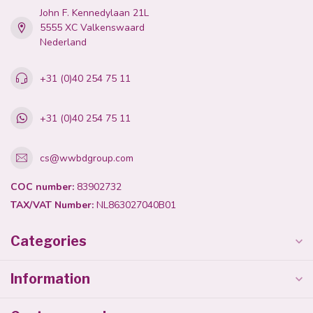
John F. Kennedylaan 21L
5555 XC Valkenswaard
Nederland
+31 (0)40 254 75 11
+31 (0)40 254 75 11
cs@wwbdgroup.com
COC number:
83902732
TAX/VAT Number:
NL863027040B01
Categories
Information