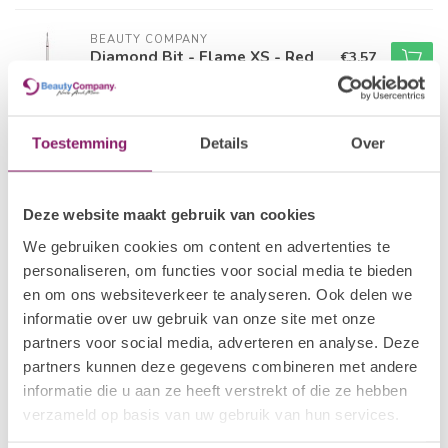
BEAUTY COMPANY
Diamond Bit - Flame XS - Red
€3,57
Out of stock
BEAUTY COMPANY
€3,57
Toestemming
Details
Over
Diamond Bit - Flame XS - Blue
€2,86
In stock
Deze website maakt gebruik van cookies
BEAUTY COMPANY
€5,99
We gebruiken cookies om content en advertenties te
Diamond Bit - Frustum - Red
€4,79
personaliseren, om functies voor social media te bieden
In stock
en om ons websiteverkeer te analyseren. Ook delen we
informatie over uw gebruik van onze site met onze
BEAUTY COMPANY
€5,99
partners voor social media, adverteren en analyse. Deze
Diamond Bit - Frustum - Blue
€4,79
partners kunnen deze gegevens combineren met andere
In stock
informatie die u aan ze heeft verstrekt of die ze hebben
verzameld op basis van uw gebruik van hun services.