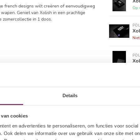
Xol
ige french designs wilt creëren of eenvoudigweg
Op 
e wapen. Geniet van Xolish in een prachtige
e zomercollectie in 1 doos.
PO
Xol
Nie
PO
Xol
Nie
of 2 dunne lagen. Xolish kan gebruikt worden in
Details
 van cookies
ent en advertenties te personaliseren, om functies voor social
. Ook delen we informatie over uw gebruik van onze site met on
9