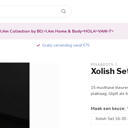
I.Am Collection by BO.
I.Am Home & Body
HOLA
VANI-T
Gratis verzending vanaf €75
POLKADOTS
Xolish Se
15 musthave kleuren 
plaklaag. Glijdt als 
Maak een keuze: