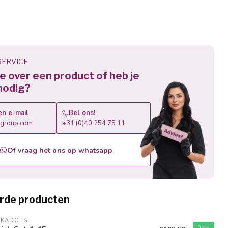
ERVICE
 je over een product of heb je
nodig?
en e-mail
Bel ons!
roup.com
+31 (0)40 254 75 11
Of vraag het ons op whatsapp
rde producten
LKADOTS