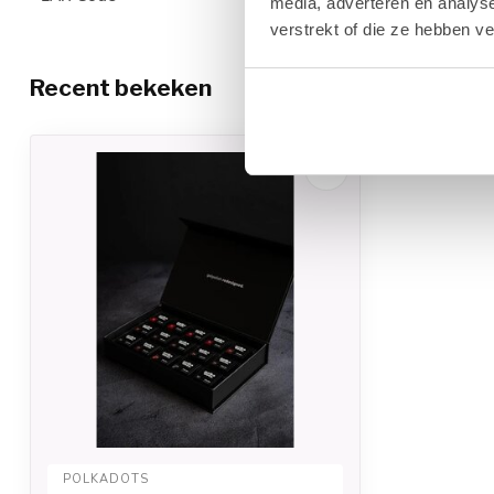
media, adverteren en analys
verstrekt of die ze hebben v
Recent bekeken
POLKADOTS