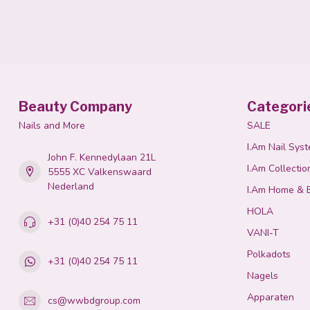
Beauty Company
Categori
Nails and More
SALE
I.Am Nail Sys
John F. Kennedylaan 21L
I.Am Collectio
5555 XC Valkenswaard
Nederland
I.Am Home & 
HOLA
+31 (0)40 254 75 11
VANI-T
Polkadots
+31 (0)40 254 75 11
Nagels
Apparaten
cs@wwbdgroup.com