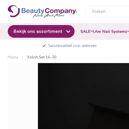
Bekijk ons assortiment
SALE
I.Am Nail Systems
Salonkwaliteit voor iedereen
Home
/
Xolish Set 16-30