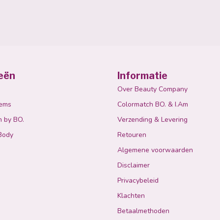
eën
Informatie
Over Beauty Company
tems
Colormatch BO. & I.Am
n by BO.
Verzending & Levering
Body
Retouren
Algemene voorwaarden
Disclaimer
Privacybeleid
Klachten
Betaalmethoden