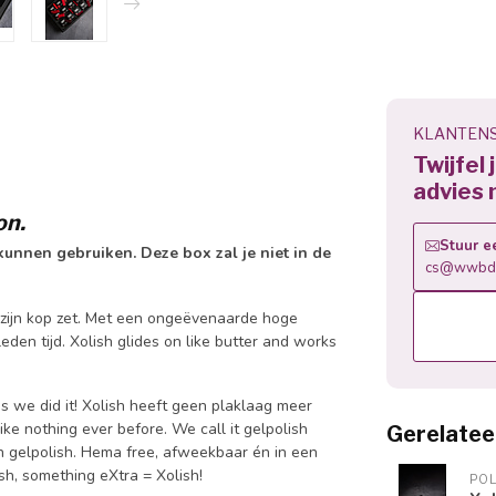
KLANTENS
Twijfel
advies 
ion.
Stuur e
 kunnen gebruiken. Deze box zal je niet in de
cs@wwbdg
 zijn kop zet. Met een ongeëvenaarde hoge
eden tijd. Xolish glides on like butter and works
es we did it! Xolish heeft geen plaklaag meer
ike nothing ever before. We call it gelpolish
Gerelatee
en gelpolish. Hema free, afweekbaar én in een
ish, something eXtra = Xolish!
PO