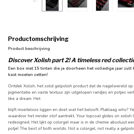
Productomschrijving
Product beschrijving
Discover Xolish part 2! A timeless red collect
Een box met 15 tinten die je doorheen het volledige jaar zult
kast moeten zetten!
Ontdek Xolish, het solid gelpolish product dat de nagelwereld op
pigmentatie en vaste textuur zijn uitgelopen randjes en potjes verl
like a dream. Het
blijft moeiteloos liggen en doet wat het belooft. Plaklaag who? Y
waardoor het minder stof aantrekt. Your topcoat glides on xolish l
redesigned. Het lijkt op colorgel maar is in de chemie absoluut e
potje! The best of both worlds. Not a colorgel, not really a gelpol