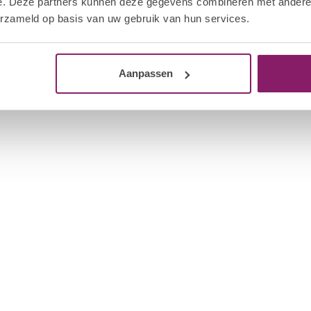
e. Deze partners kunnen deze gegevens combineren met andere i
erzameld op basis van uw gebruik van hun services.
Aanpassen