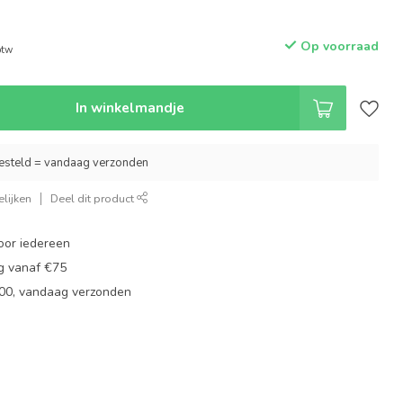
Op voorraad
btw
In winkelmandje
esteld = vandaag verzonden
lijken
Deel dit product
oor iedereen
ng vanaf €75
:00, vandaag verzonden