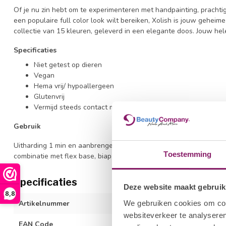
Of je nu zin hebt om te experimenteren met handpainting, pracht
een populaire full color look wilt bereiken, Xolish is jouw geheim
collectie van 15 kleuren, geleverd in een elegante doos. Jouw hel
Specificaties
Niet getest op dieren
Vegan
Hema vrij/ hypoallergeen
Glutenvrij
Vermijd steeds contact met de zon
Gebruik
Uitharding 1 min en aanbrengen met de colorgel BFF penseel in 1 
Toestemming
combinatie met flex base, biap en hard gels.
Specificaties
Deze website maakt gebruik
8,8
We gebruiken cookies om cont
Artikelnummer
1212691013
websiteverkeer te analyseren
EAN Code
615080955451