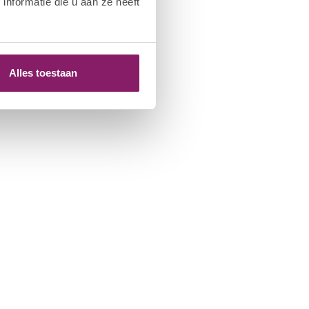
nformatie die u aan ze heeft
Alles toestaan