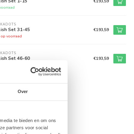
ish Set 1-15
€193,59
voorraad
LKADOTS
ish Set 31-45
€193,59
t op voorraad
LKADOTS
ish Set 46-60
€193,59
t op voorraad
Over
 media te bieden en om ons
ze partners voor social