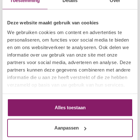
Toestemming
Details
Over
Op voorraad
POLKADOTS
Deze website maakt gebruik van cookies
Mini LED Zwart
€108,89
Op voorraad
We gebruiken cookies om content en advertenties te
personaliseren, om functies voor social media te bieden
en om ons websiteverkeer te analyseren. Ook delen we
informatie over uw gebruik van onze site met onze
Recent bekeken
partners voor social media, adverteren en analyse. Deze
partners kunnen deze gegevens combineren met andere
informatie die u aan ze heeft verstrekt of die ze hebben
verzameld op basis van uw gebruik van hun services.
Alles toestaan
Aanpassen
POLKADOTS