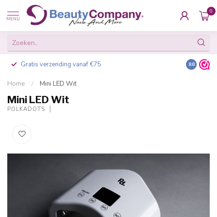
0
MENU
Gratis verzending vanaf €75
Besteld v
8.8
Home
/
Mini LED Wit
Mini LED Wit
POLKADOTS