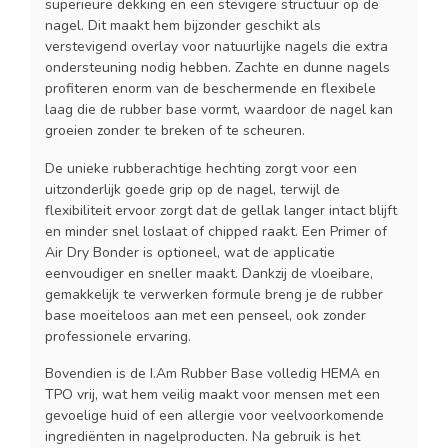
superieure dekking en een stevigere structuur op de
nagel. Dit maakt hem bijzonder geschikt als
verstevigend overlay voor natuurlijke nagels die extra
ondersteuning nodig hebben. Zachte en dunne nagels
profiteren enorm van de beschermende en flexibele
laag die de rubber base vormt, waardoor de nagel kan
groeien zonder te breken of te scheuren.
De unieke rubberachtige hechting zorgt voor een
uitzonderlijk goede grip op de nagel, terwijl de
flexibiliteit ervoor zorgt dat de gellak langer intact blijft
en minder snel loslaat of chipped raakt. Een Primer of
Air Dry Bonder is optioneel, wat de applicatie
eenvoudiger en sneller maakt. Dankzij de vloeibare,
gemakkelijk te verwerken formule breng je de rubber
base moeiteloos aan met een penseel, ook zonder
professionele ervaring.
Bovendien is de I.Am Rubber Base volledig HEMA en
TPO vrij, wat hem veilig maakt voor mensen met een
gevoelige huid of een allergie voor veelvoorkomende
ingrediënten in nagelproducten. Na gebruik is het