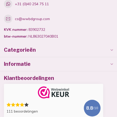
+31 (0)40 254 75 11
cs@wwbdgroup.com
KVK nummer:
83902732
btw-nummer:
NL863027040B01
Categorieën
Informatie
Klantbeoordelingen
8.8
/10
111 beoordelingen