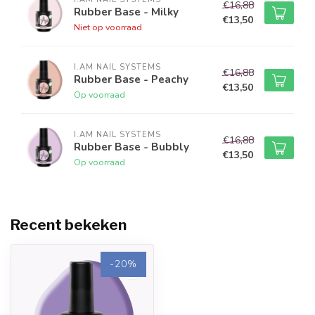
€16,88
laag I.Am Rubber Base aan te brengen.
Rubber Base - Milky
€13,50
Niet op voorraad
I.AM NAIL SYSTEMS
€16,88
Rubber Base - Peachy
€13,50
Op voorraad
I.AM NAIL SYSTEMS
€16,88
Rubber Base - Bubbly
€13,50
Op voorraad
Recent bekeken
-20%