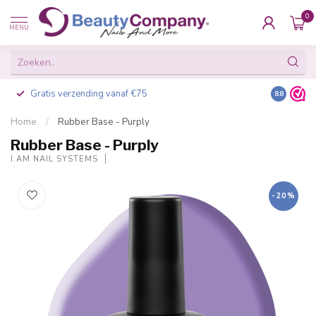
0
MENU
Gratis verzending vanaf €75
Besteld v
8.8
Home
/
Rubber Base - Purply
Rubber Base - Purply
I.AM NAIL SYSTEMS
-20%