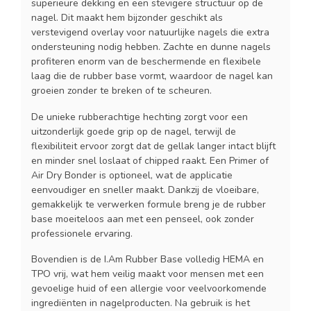
superieure dekking en een stevigere structuur op de
nagel. Dit maakt hem bijzonder geschikt als
verstevigend overlay voor natuurlijke nagels die extra
ondersteuning nodig hebben. Zachte en dunne nagels
profiteren enorm van de beschermende en flexibele
laag die de rubber base vormt, waardoor de nagel kan
groeien zonder te breken of te scheuren.
De unieke rubberachtige hechting zorgt voor een
uitzonderlijk goede grip op de nagel, terwijl de
flexibiliteit ervoor zorgt dat de gellak langer intact blijft
en minder snel loslaat of chipped raakt. Een Primer of
Air Dry Bonder is optioneel, wat de applicatie
eenvoudiger en sneller maakt. Dankzij de vloeibare,
gemakkelijk te verwerken formule breng je de rubber
base moeiteloos aan met een penseel, ook zonder
professionele ervaring.
Bovendien is de I.Am Rubber Base volledig HEMA en
TPO vrij, wat hem veilig maakt voor mensen met een
gevoelige huid of een allergie voor veelvoorkomende
ingrediënten in nagelproducten. Na gebruik is het