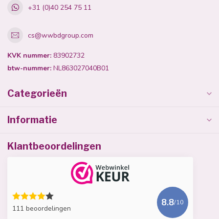
+31 (0)40 254 75 11
cs@wwbdgroup.com
KVK nummer:
83902732
btw-nummer:
NL863027040B01
Categorieën
Informatie
Klantbeoordelingen
8.8
/10
111 beoordelingen