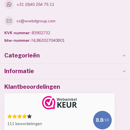
+31 (0)40 254 75 11
cs@wwbdgroup.com
KVK nummer:
83902732
btw-nummer:
NL863027040B01
Categorieën
Informatie
Klantbeoordelingen
8.8
/10
111 beoordelingen