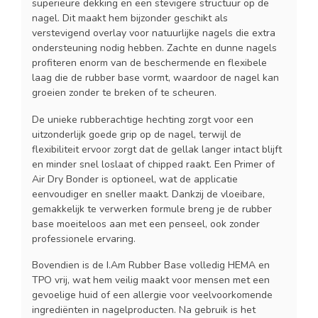
superieure dekking en een stevigere structuur op de
nagel. Dit maakt hem bijzonder geschikt als
verstevigend overlay voor natuurlijke nagels die extra
ondersteuning nodig hebben. Zachte en dunne nagels
profiteren enorm van de beschermende en flexibele
laag die de rubber base vormt, waardoor de nagel kan
groeien zonder te breken of te scheuren.
De unieke rubberachtige hechting zorgt voor een
uitzonderlijk goede grip op de nagel, terwijl de
flexibiliteit ervoor zorgt dat de gellak langer intact blijft
en minder snel loslaat of chipped raakt. Een Primer of
Air Dry Bonder is optioneel, wat de applicatie
eenvoudiger en sneller maakt. Dankzij de vloeibare,
gemakkelijk te verwerken formule breng je de rubber
base moeiteloos aan met een penseel, ook zonder
professionele ervaring.
Bovendien is de I.Am Rubber Base volledig HEMA en
TPO vrij, wat hem veilig maakt voor mensen met een
gevoelige huid of een allergie voor veelvoorkomende
ingrediënten in nagelproducten. Na gebruik is het