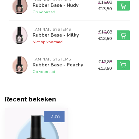
€16,88
laag I.Am Rubber Base aan te brengen.
Rubber Base - Nudy
€13,50
Op voorraad
I.AM NAIL SYSTEMS
€16,88
Rubber Base - Milky
€13,50
Niet op voorraad
I.AM NAIL SYSTEMS
€16,88
Rubber Base - Peachy
€13,50
Op voorraad
Recent bekeken
-20%