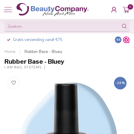
0
MENU
Gratis verzending vanaf €75
Besteld v
8.8
Home
/
Rubber Base - Bluey
Rubber Base - Bluey
I.AM NAIL SYSTEMS
-20%