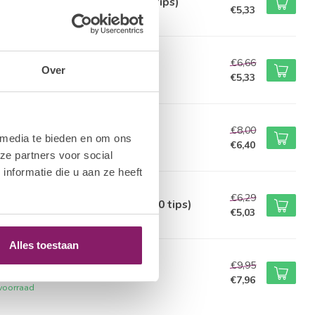
or Ring Oval Transparant (50 tips)
€5,33
voorraad
AUTY COMPANY
€6,66
 Color Ring Clear
Over
€5,33
voorraad
A NAIL COSMETICA
€8,00
or Ring - Clear 30pcs
 media te bieden en om ons
€6,40
voorraad
ze partners voor social
nformatie die u aan ze heeft
AUTY COMPANY
€6,29
or Ring Square Transparant (30 tips)
€5,03
voorraad
Alles toestaan
A NAIL COSMETICA
€9,95
or Ring - Natural 50pcs
€7,96
voorraad