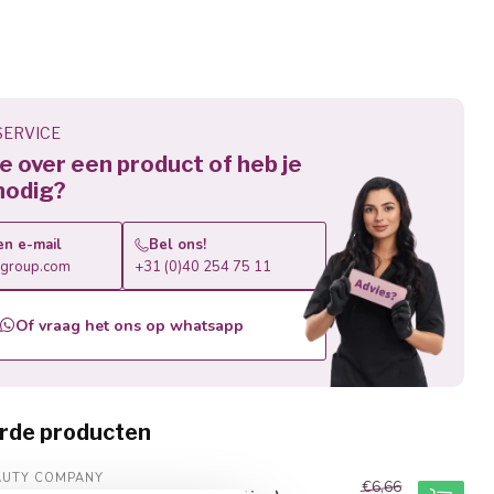
ERVICE
 je over een product of heb je
nodig?
en e-mail
Bel ons!
roup.com
+31 (0)40 254 75 11
Of vraag het ons op whatsapp
rde producten
AUTY COMPANY
€6,66