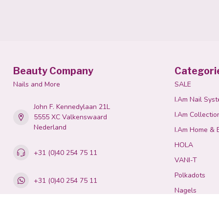
Beauty Company
Categori
Nails and More
SALE
I.Am Nail Sys
John F. Kennedylaan 21L
I.Am Collectio
5555 XC Valkenswaard
Nederland
I.Am Home & 
HOLA
+31 (0)40 254 75 11
VANI-T
Polkadots
+31 (0)40 254 75 11
Nagels
Apparaten
cs@wwbdgroup.com