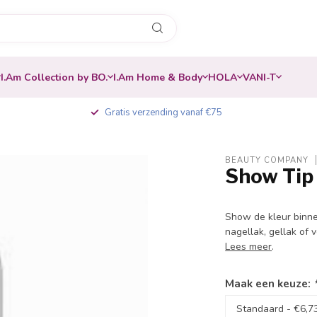
I.Am Collection by BO.
I.Am Home & Body
HOLA
VANI-T
Gratis verzending vanaf €75
BEAUTY COMPANY
Show Tip 
-20%
Show de kleur binne
nagellak, gellak of 
Lees meer
.
Maak een keuze: