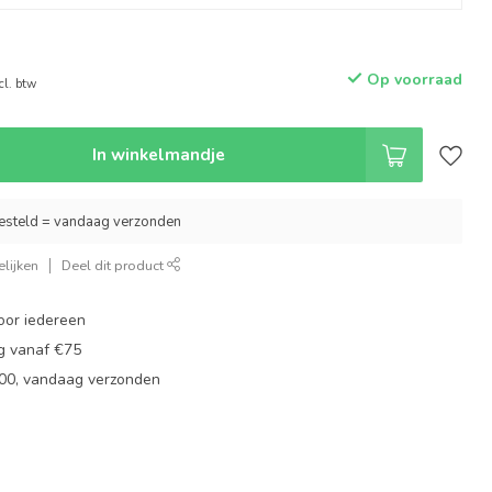
Op voorraad
cl. btw
In winkelmandje
esteld = vandaag verzonden
lijken
Deel dit product
oor iedereen
ng vanaf €75
:00, vandaag verzonden