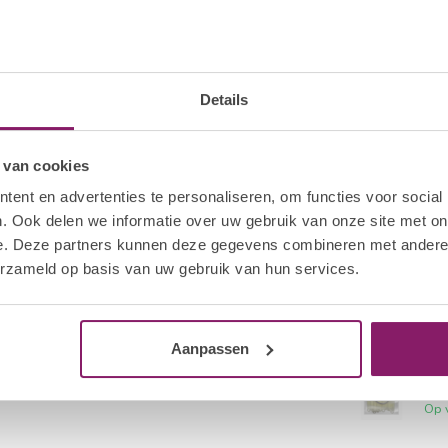
Col
Op 
BE
Tip
Details
Op 
 van cookies
HOL
Col
ent en advertenties te personaliseren, om functies voor social
Op 
. Ook delen we informatie over uw gebruik van onze site met on
e. Deze partners kunnen deze gegevens combineren met andere i
erzameld op basis van uw gebruik van hun services.
BE
Col
Op 
Aanpassen
HOL
Col
Op 