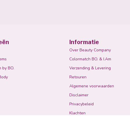
eën
Informatie
Over Beauty Company
tems
Colormatch BO. & I.Am
n by BO.
Verzending & Levering
Body
Retouren
Algemene voorwaarden
Disclaimer
Privacybeleid
Klachten
Betaalmethoden