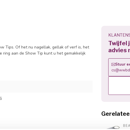
KLANTENS
Twijfel
 Tips. Of het nu nagellak, gellak of verf is, het
advies 
e ring aan de Show Tip kunt u het gemakkelijk
Stuur e
cs@wwbdg
6
Gerelatee
BE