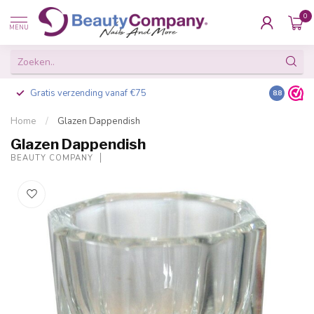
0
MENU
Gratis verzending vanaf €75
Besteld v
8.8
Home
/
Glazen Dappendish
Glazen Dappendish
BEAUTY COMPANY