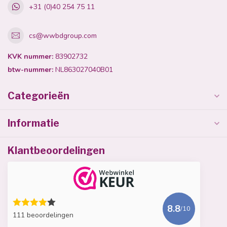
+31 (0)40 254 75 11
cs@wwbdgroup.com
KVK nummer:
83902732
btw-nummer:
NL863027040B01
Categorieën
Informatie
Klantbeoordelingen
8.8
/10
111 beoordelingen