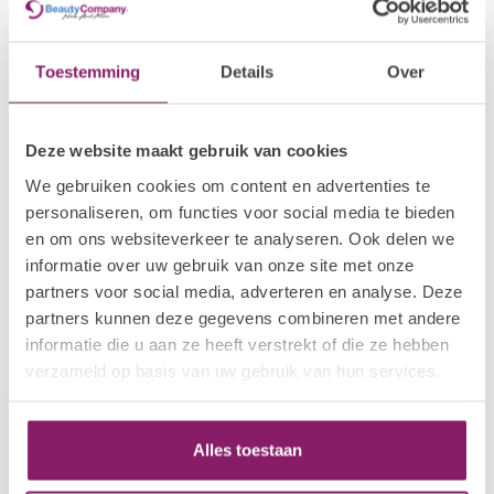
€17,55
Diamond Dappendish Queen
€14,04
Op voorraad
Toestemming
Details
Over
BEAUTY COMPANY
€16,64
Empress Dappendish
€13,31
Op voorraad
Deze website maakt gebruik van cookies
We gebruiken cookies om content en advertenties te
BEAUTY COMPANY
personaliseren, om functies voor social media te bieden
€4,78
Princess Diamond Dappendish
en om ons websiteverkeer te analyseren. Ook delen we
€3,82
Op voorraad
informatie over uw gebruik van onze site met onze
partners voor social media, adverteren en analyse. Deze
partners kunnen deze gegevens combineren met andere
informatie die u aan ze heeft verstrekt of die ze hebben
Recent bekeken
verzameld op basis van uw gebruik van hun services.
Alles toestaan