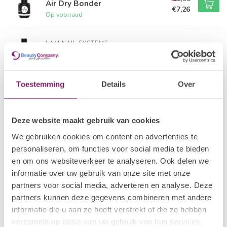
Air Dry Bonder
€7,26
Op voorraad
I.AM NAIL SYSTEMS
€7,87
Cuticle Remover Gel
€6,30
Op voorraad
Toestemming
Details
Over
I.AM NAIL SYSTEMS
€16,88
No-Cleanse Brilliant Top
€13,50
Op voorraad
Deze website maakt gebruik van cookies
We gebruiken cookies om content en advertenties te
I.AM NAIL SYSTEMS
€18,09
Brush Builder - Pastel Pink
personaliseren, om functies voor social media te bieden
€14,47
Op voorraad
en om ons websiteverkeer te analyseren. Ook delen we
informatie over uw gebruik van onze site met onze
partners voor social media, adverteren en analyse. Deze
I.AM NAIL SYSTEMS
€6,59
UV Cleanser
partners kunnen deze gegevens combineren met andere
€5,27
Op voorraad
informatie die u aan ze heeft verstrekt of die ze hebben
verzameld op basis van uw gebruik van hun services.