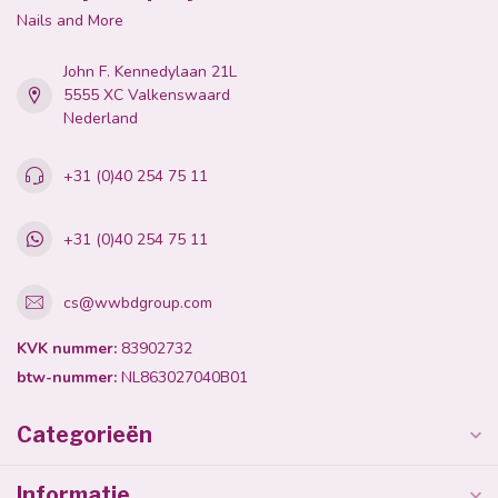
Nails and More
John F. Kennedylaan 21L
5555 XC Valkenswaard
Nederland
+31 (0)40 254 75 11
+31 (0)40 254 75 11
cs@wwbdgroup.com
KVK nummer:
83902732
btw-nummer:
NL863027040B01
Categorieën
Informatie