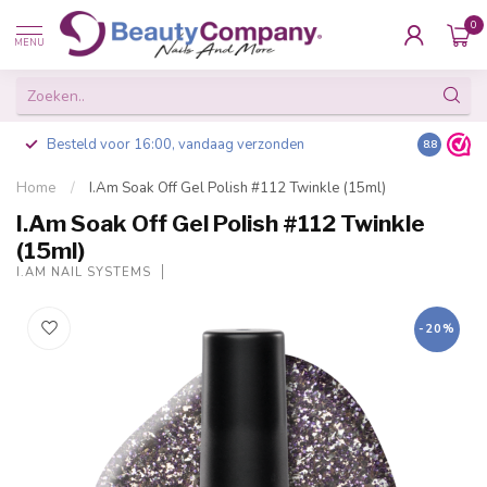
0
MENU
Besteld voor 16:00, vandaag verzonden
8.8
Home
/
I.Am Soak Off Gel Polish #112 Twinkle (15ml)
I.Am Soak Off Gel Polish #112 Twinkle
(15ml)
I.AM NAIL SYSTEMS
-20%