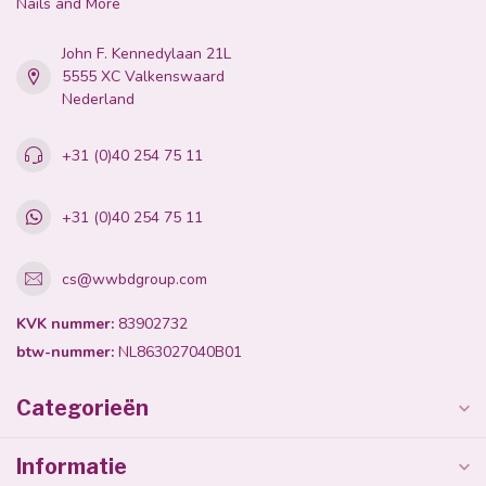
Nails and More
John F. Kennedylaan 21L
5555 XC Valkenswaard
Nederland
+31 (0)40 254 75 11
+31 (0)40 254 75 11
cs@wwbdgroup.com
KVK nummer:
83902732
btw-nummer:
NL863027040B01
Categorieën
Informatie