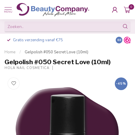
0
MENU
Gratis verzending vanaf €75
Besteld v
8.8
Home
/
Gelpolish #050 Secret Love (10ml)
Gelpolish #050 Secret Love (10ml)
HOLA NAIL COSMETICA
-45%