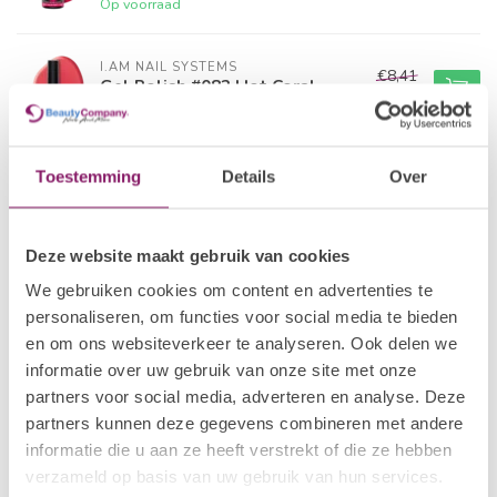
Op voorraad
I.AM NAIL SYSTEMS
€8,41
Gel Polish #082 Hot Coral
€6,73
Op voorraad
POLKADOTS
Toestemming
Details
Over
€21,80
Gelpolish 25 Tropical Bird
€15,26
Op voorraad
Deze website maakt gebruik van cookies
I.AM NAIL SYSTEMS
€8,41
We gebruiken cookies om content en advertenties te
Gel Polish #001 A'dam
€6,73
personaliseren, om functies voor social media te bieden
Op voorraad
en om ons websiteverkeer te analyseren. Ook delen we
informatie over uw gebruik van onze site met onze
I.AM COLLECTION BY BO.
partners voor social media, adverteren en analyse. Deze
€12,50
Gel Polish #042 Reflecting
Pink
partners kunnen deze gegevens combineren met andere
€10,00
Op voorraad
informatie die u aan ze heeft verstrekt of die ze hebben
verzameld op basis van uw gebruik van hun services.