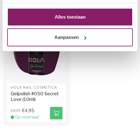
Recent bekeken
Alles toestaan
-45%
-45%
Aanpassen
HOLA NAIL COSMETICA
Gelpolish #050 Secret
Love (10ml)
€4,95
€8,95
Op voorraad