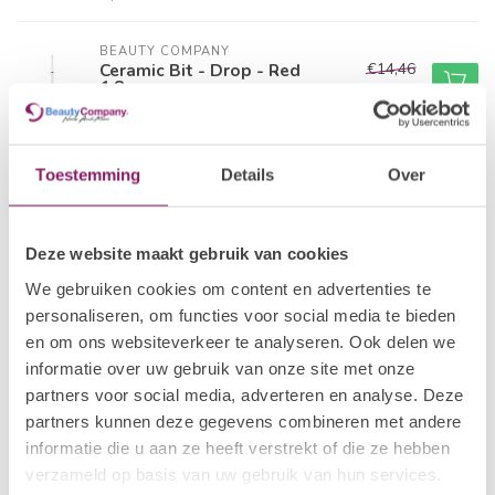
BEAUTY COMPANY
€14,46
Ceramic Bit - Drop - Red
1,8mm
€11,57
Op voorraad
BEAUTY COMPANY
Toestemming
Details
Over
€18,09
Ceramic Bit - Cone - 6,0mm -
Blue
€14,47
Op voorraad
Deze website maakt gebruik van cookies
We gebruiken cookies om content en advertenties te
BEAUTY COMPANY
Diamond Bit - Ball - Red
€3,57
personaliseren, om functies voor social media te bieden
Op voorraad
en om ons websiteverkeer te analyseren. Ook delen we
informatie over uw gebruik van onze site met onze
partners voor social media, adverteren en analyse. Deze
BEAUTY COMPANY
Diamond Bit - Ball - Blue
€3,57
partners kunnen deze gegevens combineren met andere
Op voorraad
informatie die u aan ze heeft verstrekt of die ze hebben
verzameld op basis van uw gebruik van hun services.