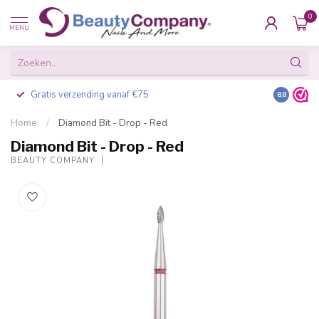
0
MENU
Gratis verzending vanaf €75
Besteld v
8.8
Home
/
Diamond Bit - Drop - Red
Diamond Bit - Drop - Red
BEAUTY COMPANY
-20%