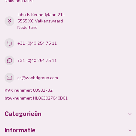
Nails and More
John F. Kennedylaan 21L
5555 XC Valkenswaard
Nederland
+31 (0)40 254 75 11
+31 (0)40 254 75 11
cs@wwbdgroup.com
KVK nummer:
83902732
btw-nummer:
NL863027040B01
Categorieën
Informatie