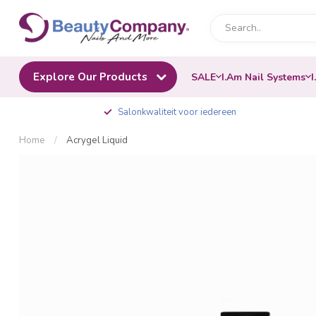
Explore Our Products
SALE
I.Am Nail Systems
I
Salonkwaliteit voor iedereen
Home
/
Acrygel Liquid