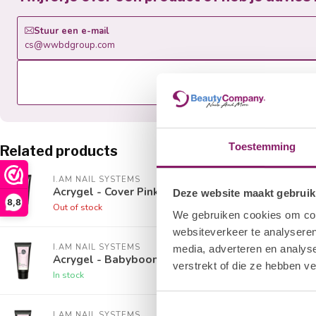
Stuur een e-mail
cs@wwbdgroup.com
Toestemming
Related products
I.AM NAIL SYSTEMS
Acrygel - Cover Pink
Deze website maakt gebruik
8,8
Out of stock
We gebruiken cookies om cont
websiteverkeer te analyseren
I.AM NAIL SYSTEMS
media, adverteren en analys
Acrygel - Babyboom White
verstrekt of die ze hebben v
In stock
I.AM NAIL SYSTEMS