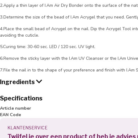
2.Apply a thin layer of I.Am Air Dry Bonder onto the surface of the natu
3.Determine the size of the bead of I.Am Acrygel that you need. Gentl
4.Place the small bead of Acrygel on the nail. Dip the Acrygel Tool in
avoiding the cuticle.
5.Curing time: 30-60 sec. LED / 120 sec. UV light.
6.Remove the sticky layer with the I.Am UV Cleanser or the I,Am Unive
7.File the nail in to the shape of your preference and finish with I.Am
Ingredients
A
lcohol
Denat
., Acetone, Ethyl Acetate, Perfume (
Parfum
), Isopropyl 
Specifications
Article number
EAN Code
KLANTENSERVICE
Twijfel je over een product of heb je advies