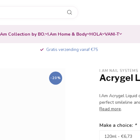
.Am Collection by BO.
I.Am Home & Body
HOLA
VANI-T
Gratis verzending vanaf €75
I.AM NAIL SYSTEMS
Acrygel L
-20%
I.Am Acrygel Liquid 
perfect smileline an
Read more
.
Make a choice:
*