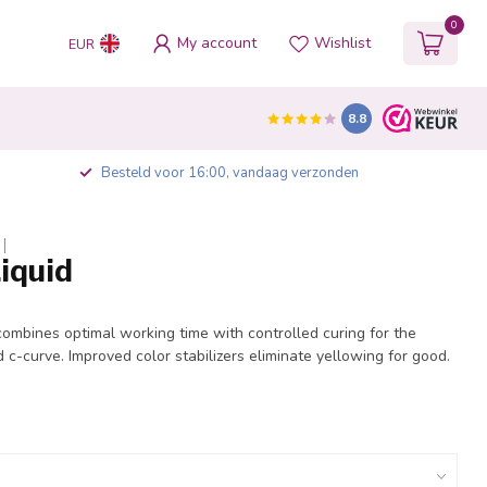
0
My account
Wishlist
EUR
8.8
Besteld voor 16:00, vandaag verzonden
iquid
combines optimal working time with controlled curing for the
d c-curve. Improved color stabilizers eliminate yellowing for good.