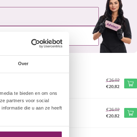
Over
€26,02
€20,82
 media te bieden en om ons
ze partners voor social
nformatie die u aan ze heeft
€26,02
€20,82