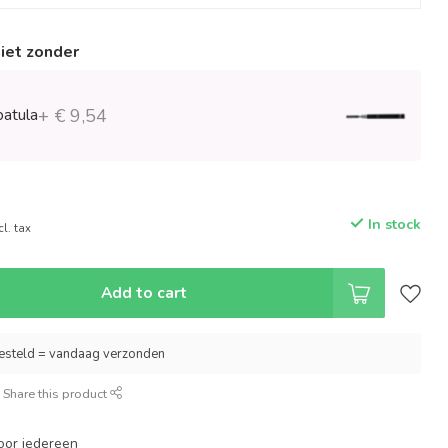
niet zonder
patula
+ € 9,54
In stock
cl. tax
Add to cart
esteld = vandaag verzonden
Share this product
oor iedereen