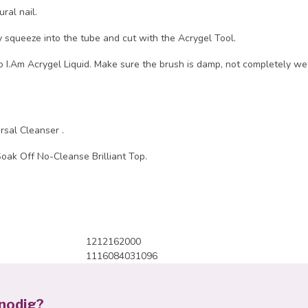
ral nail.
y squeeze into the tube and cut with the Acrygel Tool.
to I.Am Acrygel Liquid. Make sure the brush is damp, not completely we
rsal Cleanser .
 Soak Off No-Cleanse Brilliant Top.
Alcohol, CI 42045
.
1212162000
1116084031096
 nodig?