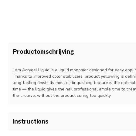
Productomschrijving
I.Am Acrygel Liquid is a liquid monomer designed for easy appli
Thanks to improved color stabilizers, product yellowing is defini
long-lasting finish. Its most distinguishing feature is the opti
time — the liquid gives the nail professional ample time to crea
the c-curve, without the product curing too quickly.
Instructions
1.Prepare the natural nail with a manicure as usual.