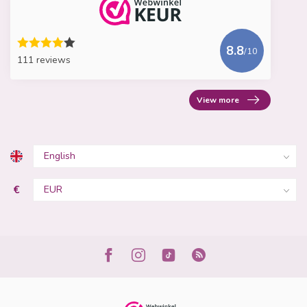
8.8
/10
111 reviews
View more
€