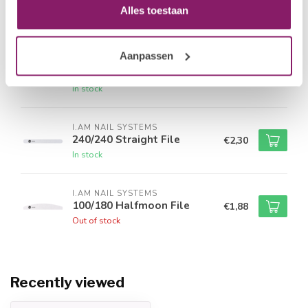
150/150 Straight File
€2,06
Alles toestaan
In stock
Aanpassen
I.AM NAIL SYSTEMS
180/180 Straight File
€1,88
In stock
I.AM NAIL SYSTEMS
240/240 Straight File
€2,30
In stock
I.AM NAIL SYSTEMS
100/180 Halfmoon File
€1,88
Out of stock
Recently viewed