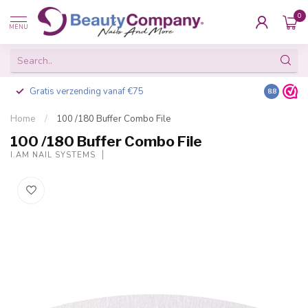
0
MENU
Gratis verzending vanaf €75
Besteld v
8.8
Home
/
100 /180 Buffer Combo File
100 /180 Buffer Combo File
I.AM NAIL SYSTEMS