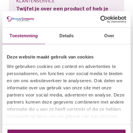
KLANTENSERVICE
Twijfel je over een product of heb je
advies nodig?
Stuur een e-mail
cs@wwbdgroup.com
Toestemming
Details
Over
Bel ons!
+31 (0)40 254 75 11
Deze website maakt gebruik van cookies
Of vraag het ons op whatsapp
We gebruiken cookies om content en advertenties te
personaliseren, om functies voor social media te bieden
en om ons websiteverkeer te analyseren. Ook delen we
informatie over uw gebruik van onze site met onze
Related products
partners voor social media, adverteren en analyse. Deze
partners kunnen deze gegevens combineren met andere
I.AM NAIL SYSTEMS
100/100 Straight File
€1,88
informatie die u aan ze heeft verstrekt of die ze hebben
In stock
verzameld op basis van uw gebruik van hun services.
I.AM NAIL SYSTEMS