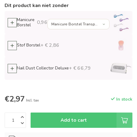
Dit product kan niet zonder
Manicure
0,96
Borstel
+ € 2,86
Stof Borstel
+ € 66,79
Nail Dust Collector Deluxe
€2,97
In stock
Incl. tax
Add to cart