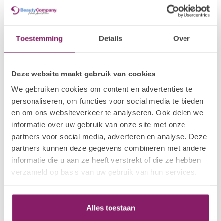
Stuur een e-mail
cs@wwbdgroup.com
Bel ons!
+31 (0)40 254 75 11
Toestemming
Details
Over
Of vraag het ons op whatsapp
Deze website maakt gebruik van cookies
We gebruiken cookies om content en advertenties te
personaliseren, om functies voor social media te bieden
Related products
en om ons websiteverkeer te analyseren. Ook delen we
informatie over uw gebruik van onze site met onze
BEAUTY COMPANY
€12,04
Tungsten Bit - Rounded
partners voor social media, adverteren en analyse. Deze
Corn - Clean
€9,63
partners kunnen deze gegevens combineren met andere
In stock
informatie die u aan ze heeft verstrekt of die ze hebben
verzameld op basis van uw gebruik van hun services.
I.AM NAIL SYSTEMS
€9,08
Air Dry Bonder
€7,26
In stock
Alles toestaan