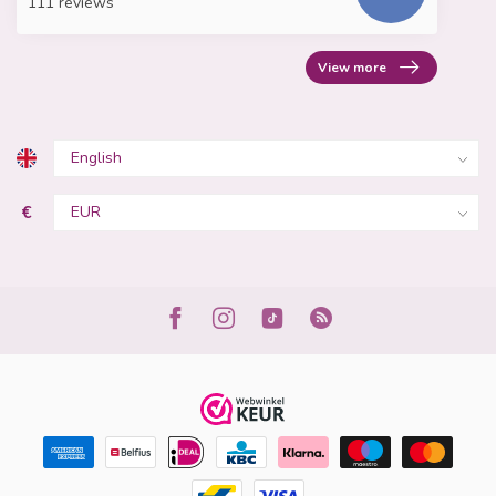
111 reviews
View more
€