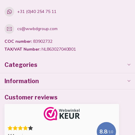
+31 (0)40 254 75 11
cs@wwbdgroup.com
COC number:
83902732
TAX/VAT Number:
NL863027040B01
Categories
Information
Customer reviews
8.8
/10