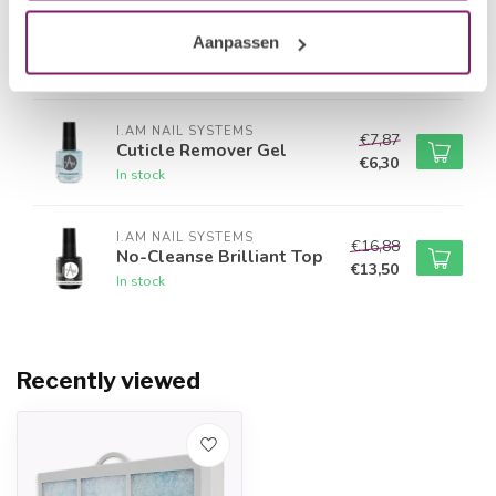
BEAUTY COMPANY
€10,83
Stainless Steel Bit -
Aanpassen
Flame
€8,66
In stock
I.AM NAIL SYSTEMS
€7,87
Cuticle Remover Gel
€6,30
In stock
I.AM NAIL SYSTEMS
€16,88
No-Cleanse Brilliant Top
€13,50
In stock
Recently viewed