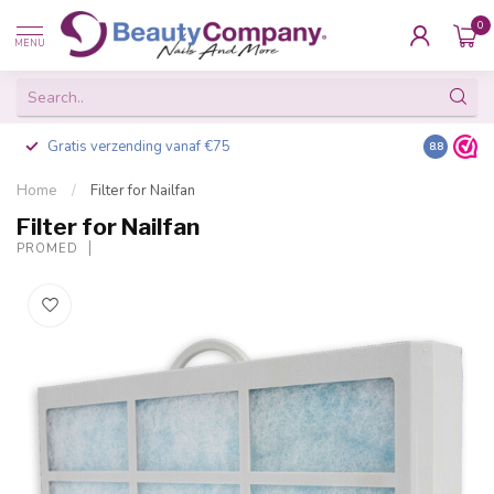
0
MENU
Besteld voor 16:00, vandaag verzonden
8.8
Home
/
Filter for Nailfan
Filter for Nailfan
PROMED