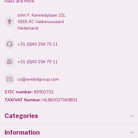
Nails and More
John F. Kennedylaan 21L
5555 XC Valkenswaard
Nederland
+31 (0)40 254 75 11
+31 (0)40 254 75 11
cs@wwbdgroup.com
COC number:
83902732
TAX/VAT Number:
NL863027040B01
Categories
Information