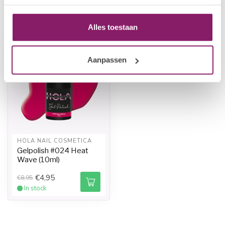
Recently viewed
Alles toestaan
-45%
-45%
Aanpassen
HOLA NAIL COSMETICA
Gelpolish #024 Heat
Wave (10ml)
€4,95
€8,95
In stock