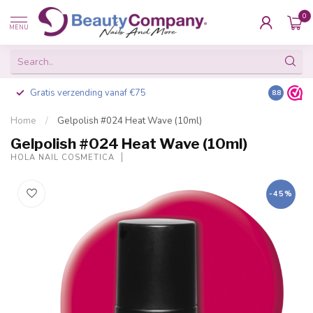
0
MENU
Gratis verzending vanaf €75
Besteld v
8.8
Home
/
Gelpolish #024 Heat Wave (10ml)
Gelpolish #024 Heat Wave (10ml)
HOLA NAIL COSMETICA
-45%