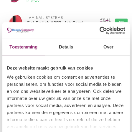
In stock
I.AM NAIL SYSTEMS
€8,41
Gel Polish #082 Hot Coral
€6,73
In stock
I.AM NAIL SYSTEMS
Toestemming
Details
Over
€8,41
Gel Polish #001 A'dam
€6,73
In stock
Deze website maakt gebruik van cookies
POLKADOTS
€21,80
We gebruiken cookies om content en advertenties te
Gelpolish 25 Tropical Bird
€15,26
personaliseren, om functies voor social media te bieden
In stock
en om ons websiteverkeer te analyseren. Ook delen we
informatie over uw gebruik van onze site met onze
I.AM COLLECTION BY BO.
partners voor social media, adverteren en analyse. Deze
€12,50
Gel Polish #042 Reflecting
Pink
partners kunnen deze gegevens combineren met andere
€10,00
In stock
informatie die u aan ze heeft verstrekt of die ze hebben
verzameld op basis van uw gebruik van hun services.