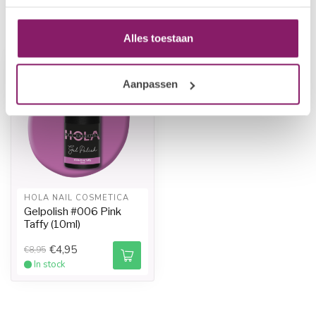
Recently viewed
Alles toestaan
-45%
Aanpassen
HOLA NAIL COSMETICA
Gelpolish #006 Pink
Taffy (10ml)
€4,95
€8,95
In stock