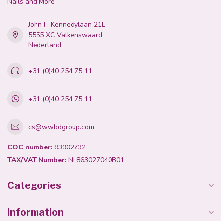
Nails and More
John F. Kennedylaan 21L
5555 XC Valkenswaard
Nederland
+31 (0)40 254 75 11
+31 (0)40 254 75 11
cs@wwbdgroup.com
COC number:
83902732
TAX/VAT Number:
NL863027040B01
Categories
Information