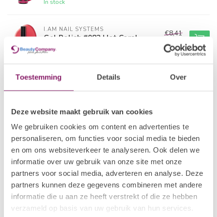
In stock
I.AM NAIL SYSTEMS
€8,41
Gel Polish #082 Hot Coral
€6,73
In stock
I.AM NAIL SYSTEMS
Toestemming
Details
Over
€8,41
Gel Polish #001 A'dam
€6,73
In stock
Deze website maakt gebruik van cookies
POLKADOTS
€21,80
We gebruiken cookies om content en advertenties te
Gelpolish 25 Tropical Bird
€15,26
personaliseren, om functies voor social media te bieden
In stock
en om ons websiteverkeer te analyseren. Ook delen we
informatie over uw gebruik van onze site met onze
I.AM COLLECTION BY BO.
partners voor social media, adverteren en analyse. Deze
€12,50
Gel Polish #042 Reflecting
Pink
partners kunnen deze gegevens combineren met andere
€10,00
In stock
informatie die u aan ze heeft verstrekt of die ze hebben
verzameld op basis van uw gebruik van hun services.