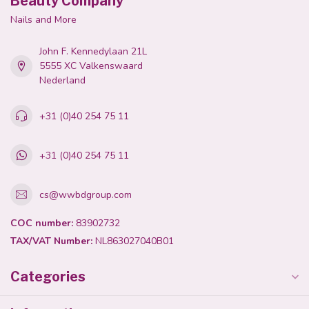
Beauty Company
Nails and More
John F. Kennedylaan 21L
5555 XC Valkenswaard
Nederland
+31 (0)40 254 75 11
+31 (0)40 254 75 11
cs@wwbdgroup.com
COC number:
83902732
TAX/VAT Number:
NL863027040B01
Categories