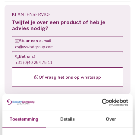
KLANTENSERVICE
Twijfel je over een product of heb je
advies nodig?
Stuur een e-mail
cs@wwbdgroup.com
Bel ons!
+31 (0)40 254 75 11
Of vraag het ons op whatsapp
Related products
Toestemming
Details
Over
Error: Could not load products (404)
https://www.beautyfactorynails.com/en/brands/polkadots-
12850335/builders/acryl-gel/