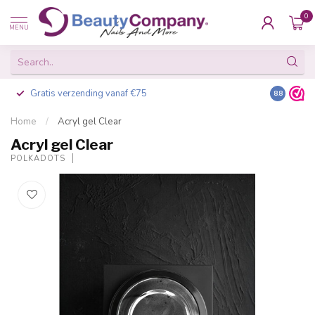
0
MENU
Gratis verzending vanaf €75
Besteld v
8.8
Home
/
Acryl gel Clear
Acryl gel Clear
POLKADOTS