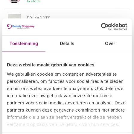
In stock
POLKADOTS
28 BIAP Strawberry
€24,19
In stock
Toestemming
Details
Over
I.AM NAIL SYSTEMS
€18,09
Brush Builder - Soft Blush
€14,47
In stock
Deze website maakt gebruik van cookies
We gebruiken cookies om content en advertenties te
POLKADOTS
26 BIAP Cherry
€24,19
personaliseren, om functies voor social media te bieden
In stock
en om ons websiteverkeer te analyseren. Ook delen we
informatie over uw gebruik van onze site met onze
partners voor social media, adverteren en analyse. Deze
POLKADOTS
16 BIAP Safou
€24,19
partners kunnen deze gegevens combineren met andere
In stock
informatie die u aan ze heeft verstrekt of die ze hebben
verzameld op basis van uw gebruik van hun services.