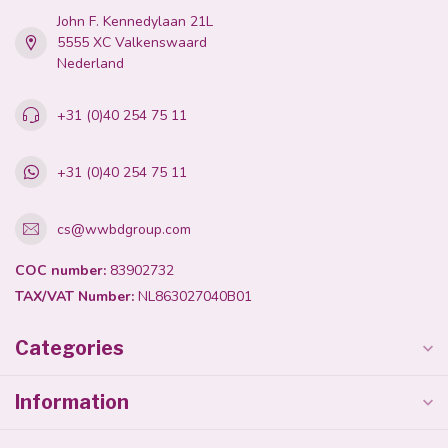
John F. Kennedylaan 21L
5555 XC Valkenswaard
Nederland
+31 (0)40 254 75 11
+31 (0)40 254 75 11
cs@wwbdgroup.com
COC number:
83902732
TAX/VAT Number:
NL863027040B01
Categories
Information