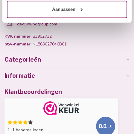
+31 (0)40 254 75 11
Aanpassen
cs@wwbdgroup.com
KVK nummer:
83902732
btw-nummer:
NL863027040B01
Categorieën
Informatie
Klantbeoordelingen
8.8
/10
111 beoordelingen