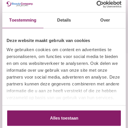
E-mailadres
Abonneer
Toestemming
Details
Over
Deze website maakt gebruik van cookies
We gebruiken cookies om content en advertenties te
personaliseren, om functies voor social media te bieden
en om ons websiteverkeer te analyseren. Ook delen we
Beauty Company
informatie over uw gebruik van onze site met onze
partners voor social media, adverteren en analyse. Deze
Nails and More
partners kunnen deze gegevens combineren met andere
informatie die u aan ze heeft verstrekt of die ze hebben
John F. Kennedylaan 21L
verzameld op basis van uw gebruik van hun services.
5555 XC Valkenswaard
Nederland
+31 (0)40 254 75 11
Alles toestaan