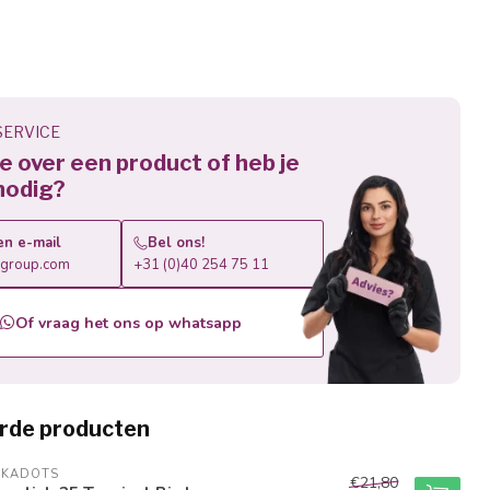
ERVICE
 je over een product of heb je
nodig?
en e-mail
Bel ons!
roup.com
+31 (0)40 254 75 11
Of vraag het ons op whatsapp
rde producten
LKADOTS
€21,80