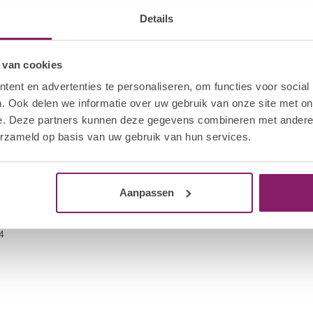
og niet uitgehard is even om te draaien, kan je de
Details
t te lang!
lex base zonder te cleansen of te bufferen. Dit
riem. Uitharden in de led voor 120 sec.
 van cookies
rden voor 120sec.
ent en advertenties te personaliseren, om functies voor social
kwaliteit LED lamp en nooit de base, kleur en
. Ook delen we informatie over uw gebruik van onze site met on
ptimale polymerisatie van onze producten. Breng
e. Deze partners kunnen deze gegevens combineren met andere i
 voor aanbrengen gelpolish/colorgel onder de
erzameld op basis van uw gebruik van hun services.
Aanpassen
4