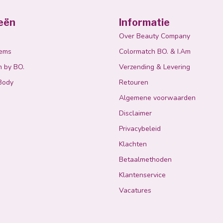
eën
Informatie
Over Beauty Company
tems
Colormatch BO. & I.Am
n by BO.
Verzending & Levering
Body
Retouren
Algemene voorwaarden
Disclaimer
Privacybeleid
Klachten
Betaalmethoden
Klantenservice
Vacatures