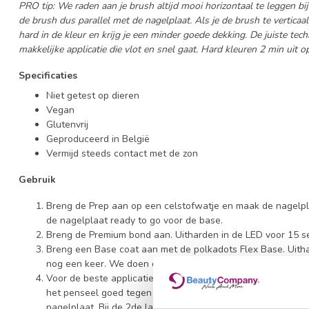
PRO tip: We raden aan je brush altijd mooi horizontaal te leggen b
de brush dus parallel met de nagelplaat. Als je de brush te verticaa
hard in de kleur en krijg je een minder goede dekking. De juiste tech
makkelijke applicatie die vlot en snel gaat. Hard kleuren 2 min uit 
Specificaties
Niet getest op dieren
Vegan
Glutenvrij
Geproduceerd in België
Vermijd steeds contact met de zon
Gebruik
Breng de Prep aan op een celstofwatje en maak de nagelpl
de nagelplaat ready to go voor de base.
Breng de Premium bond aan. Uitharden in de LED voor 15 s
Breng een Base coat aan met de polkadots Flex Base. Uitha
nog een keer. We doen dus 2 laagjes.
Voor de beste applicatie, raak nooit de huid aan en werk n
het penseel goed tegen de nagelplaat voor een beste hecht
nagelplaat. Bij de 2de laag hoeft dit niet meer. Dan kan je 