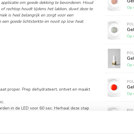
Gel
ij applicatie om goede dekking te bevorderen. Houd
Op 
l of rechtop houdt tijdens het lakken, duwt deze te
niek is heel belangrijk en zorgt voor een
op een goede lichtsterkte en nooit op low heat.
PO
Gel
Op 
PO
Ge
Op 
PO
Ge
aat proper. Prep dehydrateert, ontvet en maakt
Op 
ec.
rden in de LED voor 60 sec. Herhaal deze stap
PO
Ge
iet te dicht tegen de nagelriem. Duw de base met
Op 
ing. Zo kan de base goed indringen in de
gewoon lakken en eventueel je laagje iets 'voller'