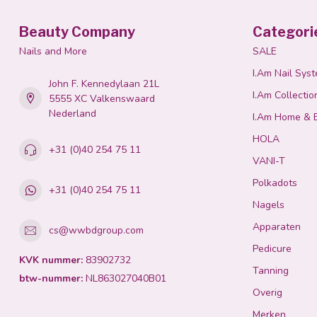
Beauty Company
Categori
Nails and More
SALE
I.Am Nail Sys
John F. Kennedylaan 21L
I.Am Collectio
5555 XC Valkenswaard
Nederland
I.Am Home & 
HOLA
+31 (0)40 254 75 11
VANI-T
Polkadots
+31 (0)40 254 75 11
Nagels
Apparaten
cs@wwbdgroup.com
Pedicure
KVK nummer:
83902732
Tanning
btw-nummer:
NL863027040B01
Overig
Merken