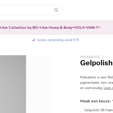
I.Am Collection by BO.
I.Am Home & Body
HOLA
VANI-T
Gratis verzending vanaf €75
POLKADOTS
Gelpolish
-30%
Polkadots is een Be
pigmentatie, een waa
en eenvoudig.
Lees 
Maak een keuze: