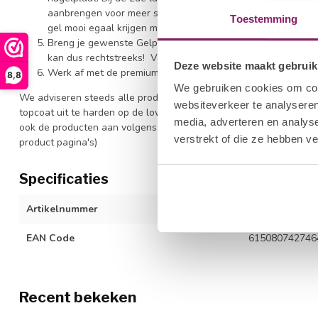
aanbrengen voor meer stevigheid. Door het 2de laagje dat n
Toestemming
gel mooi egaal krijgen met een lichte bolling. Maar draai nie
Breng je gewenste Gelpolish kleur aan rechtstreeks op de f
kan dus rechtstreeks! Vermijd altijd aanraking met de nagel
Deze website maakt gebruik
Werk af met de premium topcoat voor ultieme glans. Uitha
8,8
We gebruiken cookies om cont
We adviseren steeds alle producten uit te harden met een goede 
websiteverkeer te analyseren
topcoat uit te harden op de low heat stand. Zo garanderen wij o
media, adverteren en analys
ook de producten aan volgens de voorgeschreven richtlijnen. (Zie
verstrekt of die ze hebben v
product pagina's)
Specificaties
Artikelnummer
1212677005
EAN Code
615080742746
Recent bekeken