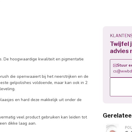
KLANTENS
Twijfel
advies 
e. De hoogwaardige kwaliteit en pigmentatie
Stuur e
cs@wwbdg
ush die openwaaiert bij het neerstrijken en de
eeste gelpolishes voldoende, maar kan ook in 2
eveling.
in blaasjes en hard deze makkelijk uit onder de
Gerelatee
ermatig veel product gebruiken kan leiden tot
geen dikke laag aan.
PO