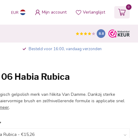
0
Mijn account
Verlanglijst
EUR
8.8
Besteld voor 16:00, vandaag verzonden
 06 Habia Rubica
lgisch gelpolish merk van Nikita Van Damme. Dankzij sterke
iervormige brush en zelfnivellerende formule is applicatie snel
meer
.
*