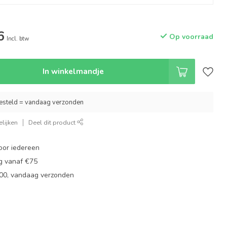
6
Op voorraad
Incl. btw
In winkelmandje
esteld = vandaag verzonden
lijken
Deel dit product
oor iedereen
ng vanaf €75
:00, vandaag verzonden