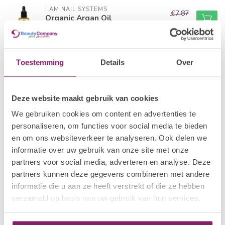
I.AM NAIL SYSTEMS
€7,87
Organic Argan Oil
€6,30
Op voorraad
BEAUTY COMPANY
€8,97
Toestemming
Details
Over
Cuticle Oil
€7,18
Op voorraad
Deze website maakt gebruik van cookies
I.AM NAIL SYSTEMS
€4,78
Rejuvenating
We gebruiken cookies om content en advertenties te
€3,82
Op voorraad
personaliseren, om functies voor social media te bieden
en om ons websiteverkeer te analyseren. Ook delen we
informatie over uw gebruik van onze site met onze
I.AM NAIL SYSTEMS
€4,78
Guarding
partners voor social media, adverteren en analyse. Deze
€3,82
Op voorraad
partners kunnen deze gegevens combineren met andere
informatie die u aan ze heeft verstrekt of die ze hebben
verzameld op basis van uw gebruik van hun services.
Recent bekeken