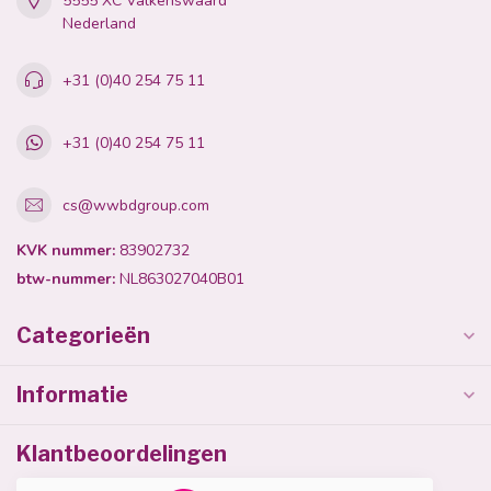
5555 XC Valkenswaard
Nederland
+31 (0)40 254 75 11
+31 (0)40 254 75 11
cs@wwbdgroup.com
KVK nummer:
83902732
btw-nummer:
NL863027040B01
Categorieën
Informatie
Klantbeoordelingen