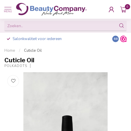
0
MENU
Salonkwaliteit voor iedereen
Gratis ve
8.8
Home
/
Cuticle Oil
Cuticle Oil
POLKADOTS