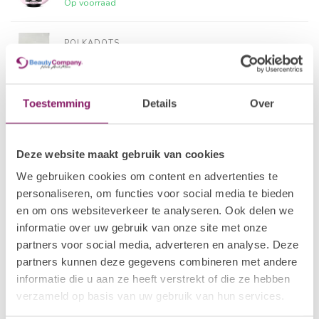
Op voorraad
POLKADOTS
28 BIAP Strawberry
€24,19
Op voorraad
Toestemming
Details
Over
I.AM NAIL SYSTEMS
€18,09
Brush Builder - Soft Blush
€14,47
Op voorraad
Deze website maakt gebruik van cookies
We gebruiken cookies om content en advertenties te
POLKADOTS
26 BIAP Cherry
€24,19
personaliseren, om functies voor social media te bieden
Op voorraad
en om ons websiteverkeer te analyseren. Ook delen we
informatie over uw gebruik van onze site met onze
partners voor social media, adverteren en analyse. Deze
POLKADOTS
16 BIAP Safou
€24,19
partners kunnen deze gegevens combineren met andere
Op voorraad
informatie die u aan ze heeft verstrekt of die ze hebben
verzameld op basis van uw gebruik van hun services.