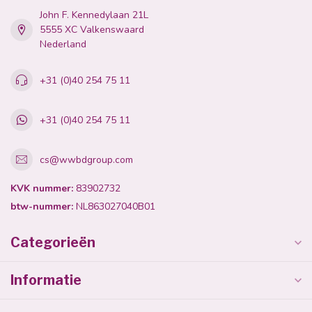
John F. Kennedylaan 21L
5555 XC Valkenswaard
Nederland
+31 (0)40 254 75 11
+31 (0)40 254 75 11
cs@wwbdgroup.com
KVK nummer:
83902732
btw-nummer:
NL863027040B01
Categorieën
Informatie