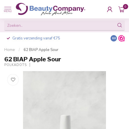
0
MENU
Gratis verzending vanaf €75
Besteld v
8.8
Home
/
62 BIAP Apple Sour
62 BIAP Apple Sour
POLKADOTS