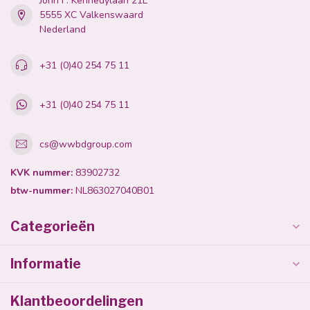
John F. Kennedylaan 21L
5555 XC Valkenswaard
Nederland
+31 (0)40 254 75 11
+31 (0)40 254 75 11
cs@wwbdgroup.com
KVK nummer:
83902732
btw-nummer:
NL863027040B01
Categorieën
Informatie
Klantbeoordelingen