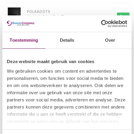
POLKADOTS
Xolish 31 - Cat Eye
€14,50
Niet op voorraad
Toestemming
Details
Over
POLKADOTS
Xolish 32
€14,50
Op voorraad
Deze website maakt gebruik van cookies
POLKADOTS
We gebruiken cookies om content en advertenties te
Xolish 33
€14,50
personaliseren, om functies voor social media te bieden
Op voorraad
en om ons websiteverkeer te analyseren. Ook delen we
informatie over uw gebruik van onze site met onze
POLKADOTS
partners voor social media, adverteren en analyse. Deze
Xolish 34
€14,50
partners kunnen deze gegevens combineren met andere
Op voorraad
informatie die u aan ze heeft verstrekt of die ze hebben
verzameld op basis van uw gebruik van hun services.