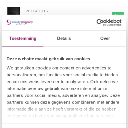
POLKADOTS
Xolish 11
€14,50
Op voorraad
Toestemming
Details
Over
POLKADOTS
Xolish 12
€14,50
Op voorraad
Deze website maakt gebruik van cookies
POLKADOTS
We gebruiken cookies om content en advertenties te
Xolish 15
€14,50
personaliseren, om functies voor social media te bieden
Niet op voorraad
en om ons websiteverkeer te analyseren. Ook delen we
informatie over uw gebruik van onze site met onze
POLKADOTS
partners voor social media, adverteren en analyse. Deze
Xolish 16
€14,50
partners kunnen deze gegevens combineren met andere
Op voorraad
informatie die u aan ze heeft verstrekt of die ze hebben
verzameld op basis van uw gebruik van hun services.