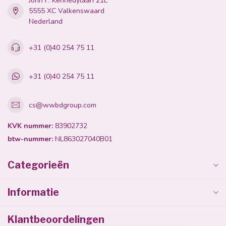
John F. Kennedylaan 21L
5555 XC Valkenswaard
Nederland
+31 (0)40 254 75 11
+31 (0)40 254 75 11
cs@wwbdgroup.com
KVK nummer:
83902732
btw-nummer:
NL863027040B01
Categorieën
Informatie
Klantbeoordelingen