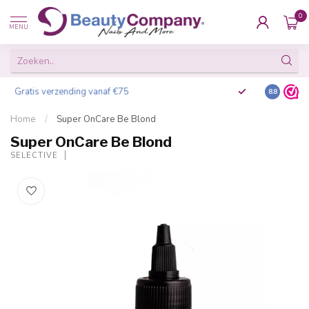
0
MENU
Salonkwaliteit voor iedereen
Gratis ve
8.8
Home
/
Super OnCare Be Blond
Super OnCare Be Blond
SELECTIVE
-20%