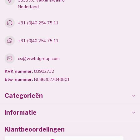
5555 XC Valkenswaard
Nederland
+31 (0)40 254 75 11
+31 (0)40 254 75 11
cs@wwbdgroup.com
KVK nummer:
83902732
btw-nummer:
NL863027040B01
Categorieën
Informatie
Klantbeoordelingen