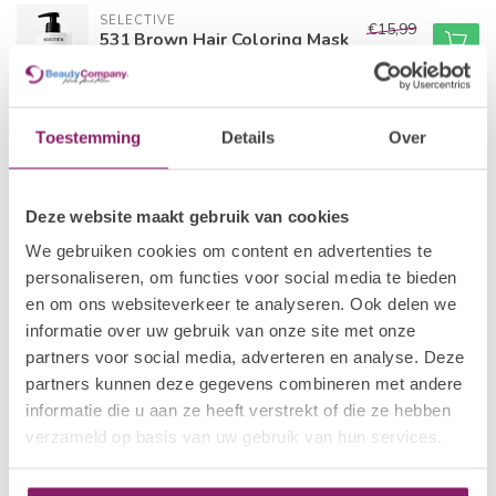
SELECTIVE
€15,99
531 Brown Hair Coloring Mask
€12,79
Op voorraad
SELECTIVE
€19,05
Toestemming
Details
Over
All in One Leave in Spray
€15,24
Op voorraad
Deze website maakt gebruik van cookies
SELECTIVE
€17,95
15 All in One Color
We gebruiken cookies om content en advertenties te
€14,36
Op voorraad
personaliseren, om functies voor social media te bieden
en om ons websiteverkeer te analyseren. Ook delen we
informatie over uw gebruik van onze site met onze
SELECTIVE
€25,79
Smooth Beauty Milk
partners voor social media, adverteren en analyse. Deze
€20,63
Op voorraad
partners kunnen deze gegevens combineren met andere
informatie die u aan ze heeft verstrekt of die ze hebben
verzameld op basis van uw gebruik van hun services.
Recent bekeken