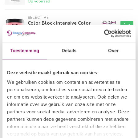
Op voorraad
SELECTIVE
€20,80
Color Block Intensive Color
Stabilizer Mask
€16,64
Op voorraad
Toestemming
Details
Over
SELECTIVE
€41,99
Scalp Revitalizing Lotion
€33,59
Op voorraad
Deze website maakt gebruik van cookies
SELECTIVE
We gebruiken cookies om content en advertenties te
€20,99
Alpha Keratine Maintenance
Mask
personaliseren, om functies voor social media te bieden
€16,79
Op voorraad
en om ons websiteverkeer te analyseren. Ook delen we
informatie over uw gebruik van onze site met onze
partners voor social media, adverteren en analyse. Deze
SELECTIVE
€21,32
Repair Mask
partners kunnen deze gegevens combineren met andere
€17,06
Op voorraad
informatie die u aan ze heeft verstrekt of die ze hebben
verzameld op basis van uw gebruik van hun services.