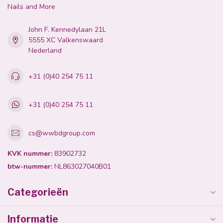
Nails and More
John F. Kennedylaan 21L
5555 XC Valkenswaard
Nederland
+31 (0)40 254 75 11
+31 (0)40 254 75 11
cs@wwbdgroup.com
KVK nummer:
83902732
btw-nummer:
NL863027040B01
Categorieën
Informatie