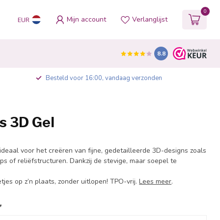
0
Mijn account
Verlanglijst
EUR
8.8
Besteld voor 16:00, vandaag verzonden
s 3D Gel
ideaal voor het creëren van fijne, gedetailleerde 3D-designs zoals
ps of reliëfstructuren. Dankzij de stevige, maar soepel te
netjes op z’n plaats, zonder uitlopen! TPO-vrij.
Lees meer
.
*