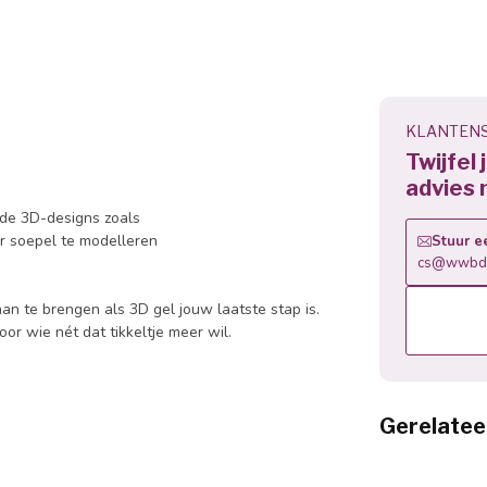
KLANTENS
Twijfel
advies 
erde 3D-designs zoals
ar soepel te modelleren
Stuur e
cs@wwbdg
aan te brengen als 3D gel jouw laatste stap is.
oor wie nét dat tikkeltje meer wil.
Gerelatee