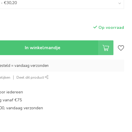
Op voorraad
In winkelmandje
esteld = vandaag verzonden
lijken
Deel dit product
oor iedereen
ng vanaf €75
:00, vandaag verzonden