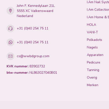
I.Am Nail Sys
John F. Kennedylaan 21L
I.Am Collectio
5555 XC Valkenswaard
Nederland
I.Am Home & 
HOLA
+31 (0)40 254 75 11
VANI-T
Polkadots
+31 (0)40 254 75 11
Nagels
Apparaten
cs@wwbdgroup.com
Pedicure
KVK nummer:
83902732
Tanning
btw-nummer:
NL863027040B01
Overig
Merken