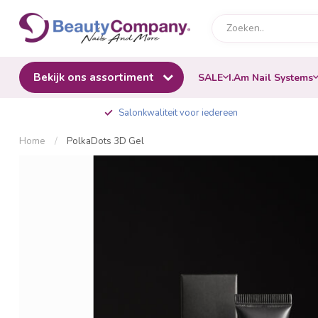
Bekijk ons assortiment
SALE
I.Am Nail Systems
Salonkwaliteit voor iedereen
Home
/
PolkaDots 3D Gel