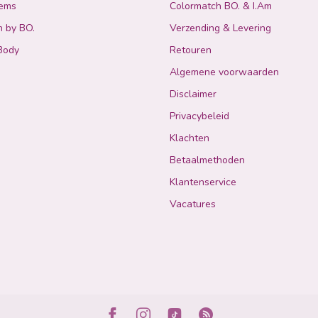
tems
Colormatch BO. & I.Am
n by BO.
Verzending & Levering
Body
Retouren
Algemene voorwaarden
Disclaimer
Privacybeleid
Klachten
Betaalmethoden
Klantenservice
Vacatures