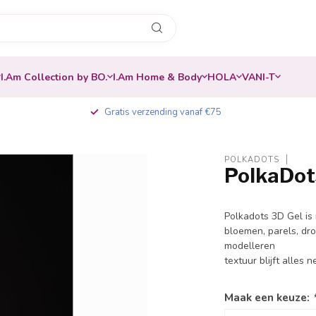
I.Am Collection by BO.
I.Am Home & Body
HOLA
VANI-T
Gratis verzending vanaf €75
POLKADOTS
PolkaDot
Polkadots 3D Gel is 
bloemen, parels, dro
modelleren
textuur blijft alles 
Maak een keuze: