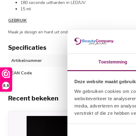
180 seconde uitharden in LED/UV
15 ml
GEBRUIK
Maak je design en hard uit onder de lamp voor 180 seconden (afha
Specificaties
Artikelnummer
1212671001
Toestemming
EAN Code
615081058959
Deze website maakt gebruik
8,8
We gebruiken cookies om cont
Recent bekeken
websiteverkeer te analyseren
media, adverteren en analys
verstrekt of die ze hebben v