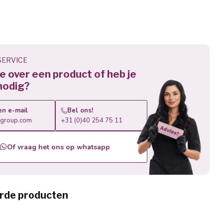
ERVICE
 je over een product of heb je
nodig?
en e-mail
Bel ons!
roup.com
+31 (0)40 254 75 11
Of vraag het ons op whatsapp
rde producten