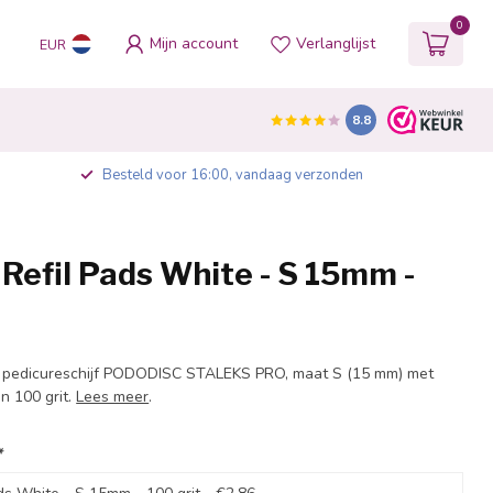
0
Mijn account
Verlanglijst
EUR
8.8
Besteld voor 16:00, vandaag verzonden
Refil Pads White - S 15mm -
 pedicureschijf PODODISC STALEKS PRO, maat S (15 mm) met
n 100 grit.
Lees meer
.
*