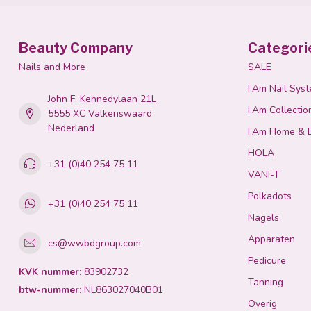
Beauty Company
Categori
Nails and More
SALE
I.Am Nail Sys
John F. Kennedylaan 21L
I.Am Collectio
5555 XC Valkenswaard
Nederland
I.Am Home & 
HOLA
+31 (0)40 254 75 11
VANI-T
Polkadots
+31 (0)40 254 75 11
Nagels
Apparaten
cs@wwbdgroup.com
Pedicure
KVK nummer:
83902732
Tanning
btw-nummer:
NL863027040B01
Overig