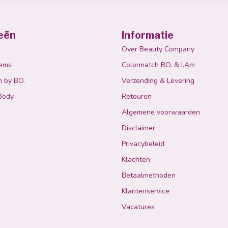
eën
Informatie
Over Beauty Company
tems
Colormatch BO. & I.Am
n by BO.
Verzending & Levering
Body
Retouren
Algemene voorwaarden
Disclaimer
Privacybeleid
Klachten
Betaalmethoden
Klantenservice
Vacatures