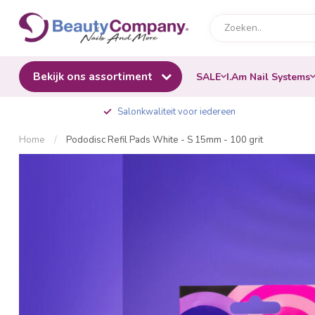
Bekijk ons assortiment
SALE
I.Am Nail Systems
Salonkwaliteit voor iedereen
Home
/
Pododisc Refil Pads White - S 15mm - 100 grit