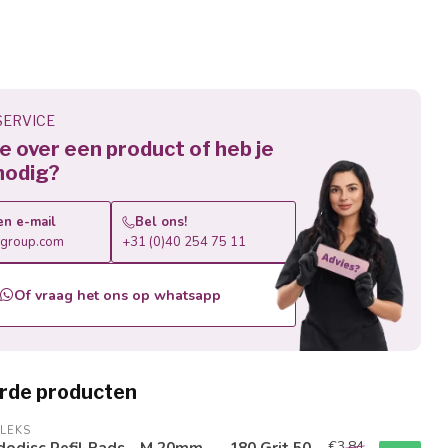
ERVICE
 je over een product of heb je
nodig?
en e-mail
Bel ons!
roup.com
+31 (0)40 254 75 11
Of vraag het ons op whatsapp
rde producten
LEKS
€3,84
odisc Refil Pads - M 20mm - - 180 Grit 50