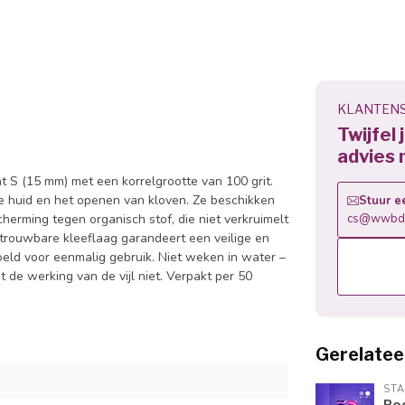
KLANTENS
Twijfel
advies 
S (15 mm) met een korrelgrootte van 100 grit.
de huid en het openen van kloven. Ze beschikken
Stuur e
herming tegen organisch stof, die niet verkruimelt
cs@wwbdg
betrouwbare kleeflaag garandeert een veilige en
doeld voor eenmalig gebruik. Niet weken in water –
 de werking van de vijl niet. Verpakt per 50
Gerelatee
STA
Pod