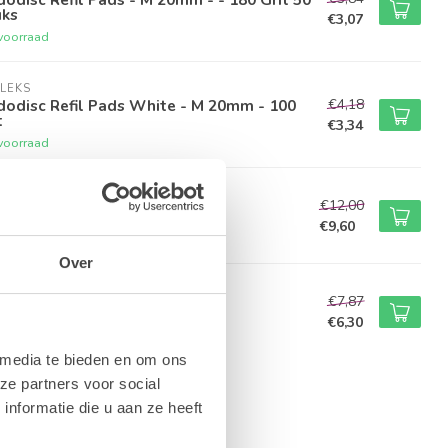
uks
€3,07
voorraad
LEKS
€4,18
odisc Refil Pads White - M 20mm - 100
t
€3,34
voorraad
LEKS
€12,00
dodisc Pro S 15mm
€9,60
voorraad
Over
KAS PODOLOGICAL
€7,87
ijpkaphouder GT Podo Rond
€6,30
voorraad
 media te bieden en om ons
ze partners voor social
nformatie die u aan ze heeft