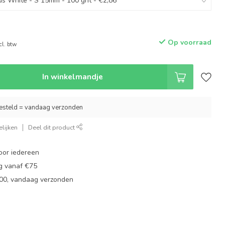
Op voorraad
cl. btw
In winkelmandje
esteld = vandaag verzonden
lijken
Deel dit product
oor iedereen
ng vanaf €75
:00, vandaag verzonden