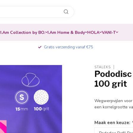
I.Am Collection by BO.
I.Am Home & Body
HOLA
VANI-T
Gratis verzending vanaf €75
STALEKS
Pododisc 
-20%
100 grit
Wegwerpvijlen voor
een korrelgrootte va
Maak een keuze: