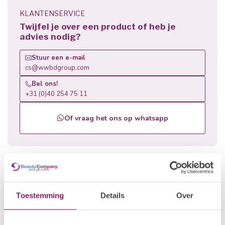
KLANTENSERVICE
Twijfel je over een product of heb je
advies nodig?
Stuur een e-mail
cs@wwbdgroup.com
Bel ons!
+31 (0)40 254 75 11
Of vraag het ons op whatsapp
Gerelateerde producten
BEAUTY COMPANY
€15,43
Penseel Pure Kolinsky 496 KA
Toestemming
Details
Over
€12,34
Op voorraad