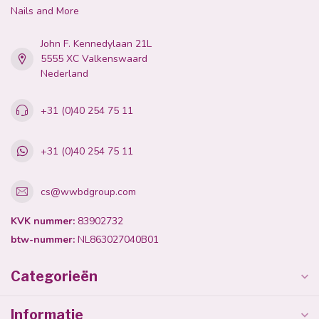
Nails and More
John F. Kennedylaan 21L
5555 XC Valkenswaard
Nederland
+31 (0)40 254 75 11
+31 (0)40 254 75 11
cs@wwbdgroup.com
KVK nummer:
83902732
btw-nummer:
NL863027040B01
Categorieën
Informatie