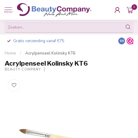
0
MENU
Gratis verzending vanaf €75
Besteld v
8.8
Home
/
Acrylpenseel Kolinsky KT6
Acrylpenseel Kolinsky KT6
BEAUTY COMPANY
-20%