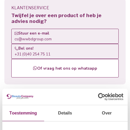
KLANTENSERVICE
Twijfel je over een product of heb je
advies nodig?
Stuur een e-mail
cs@wwbdgroup.com
Bel ons!
+31 (0)40 254 75 11
Of vraag het ons op whatsapp
Gerelateerde producten
BEAUTY COMPANY
€14,82
Penseel Kolinsky 494 KA
Toestemming
Details
Over
€11,86
Op voorraad