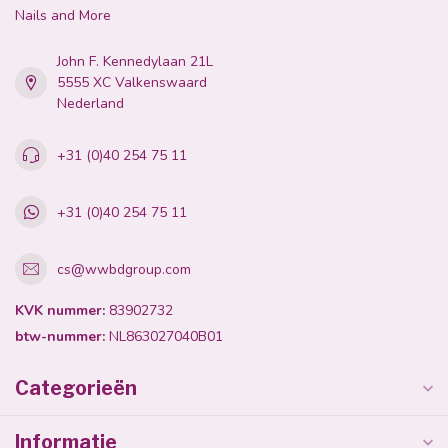
Nails and More
John F. Kennedylaan 21L
5555 XC Valkenswaard
Nederland
+31 (0)40 254 75 11
+31 (0)40 254 75 11
cs@wwbdgroup.com
KVK nummer:
83902732
btw-nummer:
NL863027040B01
Categorieën
Informatie