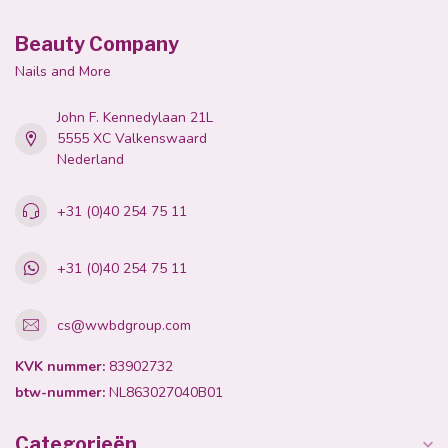
Beauty Company
Nails and More
John F. Kennedylaan 21L
5555 XC Valkenswaard
Nederland
+31 (0)40 254 75 11
+31 (0)40 254 75 11
cs@wwbdgroup.com
KVK nummer:
83902732
btw-nummer:
NL863027040B01
Categorieën