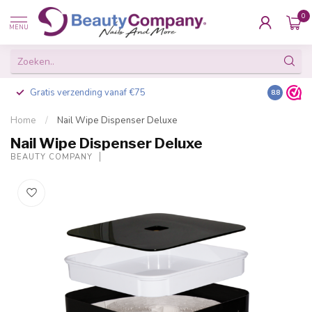
0
MENU
Gratis verzending vanaf €75
Besteld v
8.8
Home
/
Nail Wipe Dispenser Deluxe
Nail Wipe Dispenser Deluxe
BEAUTY COMPANY