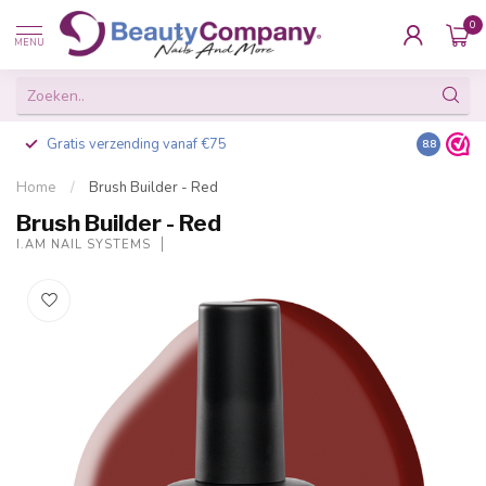
0
MENU
Gratis verzending vanaf €75
Besteld v
8.8
Home
/
Brush Builder - Red
Brush Builder - Red
I.AM NAIL SYSTEMS
-20%