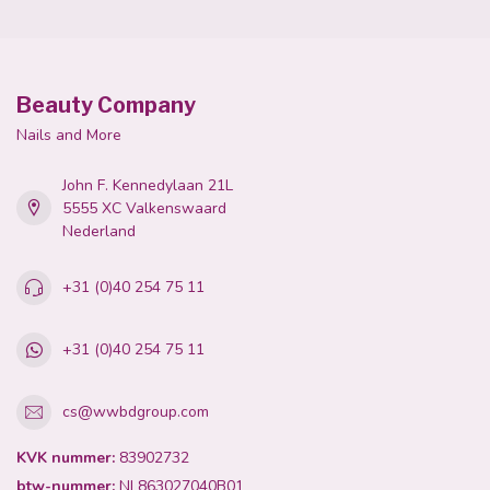
Beauty Company
Nails and More
John F. Kennedylaan 21L
5555 XC Valkenswaard
Nederland
+31 (0)40 254 75 11
+31 (0)40 254 75 11
cs@wwbdgroup.com
KVK nummer:
83902732
btw-nummer:
NL863027040B01