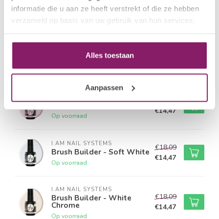
informatie die u aan ze heeft verstrekt of die ze hebben
verzameld op basis van uw gebruik van hun services.
Gerelateerde producten
I.AM NAIL SYSTEMS
€18,09
Brush Builder - Rose
Alles toestaan
Quarts
€14,47
Op voorraad
Aanpassen
I.AM NAIL SYSTEMS
€18,09
Brush Builder - Baby Pink
€14,47
Op voorraad
I.AM NAIL SYSTEMS
€18,09
Brush Builder - Soft White
€14,47
Op voorraad
I.AM NAIL SYSTEMS
€18,09
Brush Builder - White
Chrome
€14,47
Op voorraad