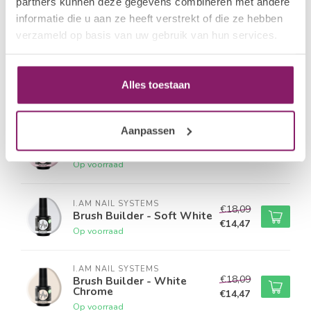
partners kunnen deze gegevens combineren met andere
informatie die u aan ze heeft verstrekt of die ze hebben
verzameld op basis van uw gebruik van hun services.
Gerelateerde producten
I.AM NAIL SYSTEMS
€18,09
Brush Builder - Rose
Quarts
Alles toestaan
€14,47
Op voorraad
Aanpassen
I.AM NAIL SYSTEMS
€18,09
Brush Builder - Baby Pink
€14,47
Op voorraad
I.AM NAIL SYSTEMS
€18,09
Brush Builder - Soft White
€14,47
Op voorraad
I.AM NAIL SYSTEMS
€18,09
Brush Builder - White
Chrome
€14,47
Op voorraad