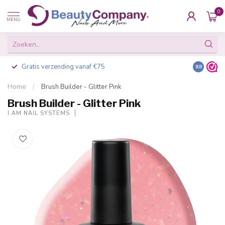
0
MENU
Gratis verzending vanaf €75
Besteld v
8.8
Home
/
Brush Builder - Glitter Pink
Brush Builder - Glitter Pink
I.AM NAIL SYSTEMS
-20%