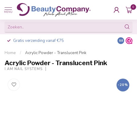
0
MENU
Gratis verzending vanaf €75
Besteld v
8.8
Home
/
Acrylic Powder - Translucent Pink
Acrylic Powder - Translucent Pink
I.AM NAIL SYSTEMS
-20%