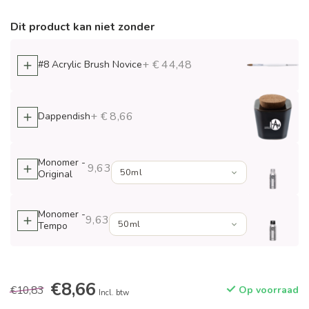
Dit product kan niet zonder
+ € 44,48
#8 Acrylic Brush Novice
+ € 8,66
Dappendish
Monomer -
9,63
Original
Monomer -
9,63
Tempo
€8,66
€10,83
Op voorraad
Incl. btw