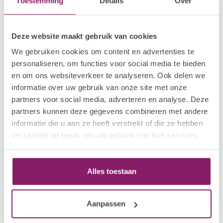
Toestemming
Details
Over
Op voorraad
BEAUTY COMPANY
€1,57
Deze website maakt gebruik van cookies
Ovale Zebra Vijl 100/180
€1,26
Op voorraad
We gebruiken cookies om content en advertenties te
personaliseren, om functies voor social media te bieden
en om ons websiteverkeer te analyseren. Ook delen we
informatie over uw gebruik van onze site met onze
Recent bekeken
partners voor social media, adverteren en analyse. Deze
partners kunnen deze gegevens combineren met andere
informatie die u aan ze heeft verstrekt of die ze hebben
verzameld op basis van uw gebruik van hun services.
Alles toestaan
Aanpassen
BEAUTY COMPANY