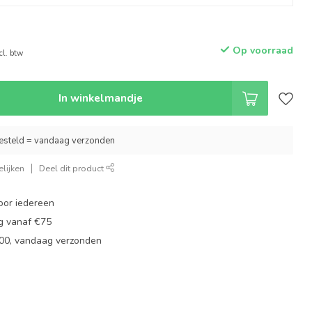
Op voorraad
cl. btw
In winkelmandje
esteld = vandaag verzonden
lijken
Deel dit product
oor iedereen
ng vanaf €75
:00, vandaag verzonden