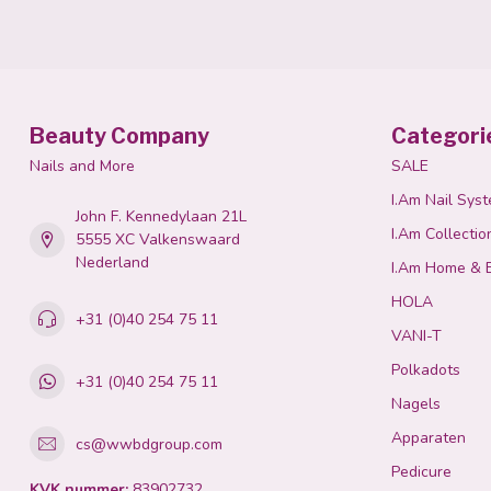
Beauty Company
Categori
Nails and More
SALE
I.Am Nail Sys
John F. Kennedylaan 21L
I.Am Collectio
5555 XC Valkenswaard
Nederland
I.Am Home & 
HOLA
+31 (0)40 254 75 11
VANI-T
Polkadots
+31 (0)40 254 75 11
Nagels
Apparaten
cs@wwbdgroup.com
Pedicure
KVK nummer:
83902732