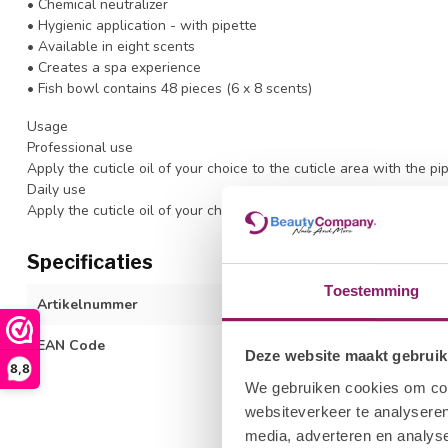
• Chemical neutralizer
• Hygienic application - with pipette
• Available in eight scents
• Creates a spa experience
• Fish bowl contains 48 pieces (6 x 8 scents)
Usage
Professional use
Apply the cuticle oil of your choice to the cuticle area with the pi
Daily use
Apply the cuticle oil of your choice to the cuticle area with the pi
Specificaties
Toestemming
Artikelnummer
1399531057
EAN Code
111608400549
Deze website maakt gebruik
8,8
We gebruiken cookies om cont
websiteverkeer te analyseren
media, adverteren en analys