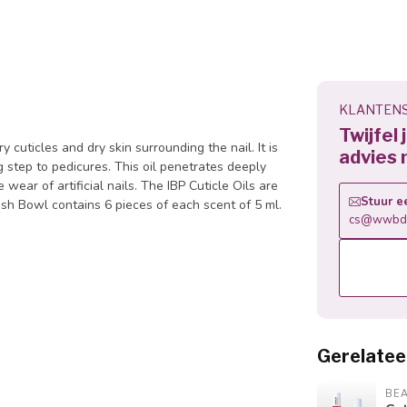
KLANTENS
Twijfel
y cuticles and dry skin surrounding the nail. It is
advies 
ng step to pedicures. This oil penetrates deeply
e wear of artificial nails. The IBP Cuticle Oils are
Stuur e
Fish Bowl contains 6 pieces of each scent of 5 ml.
cs@wwbdg
Gerelatee
BE