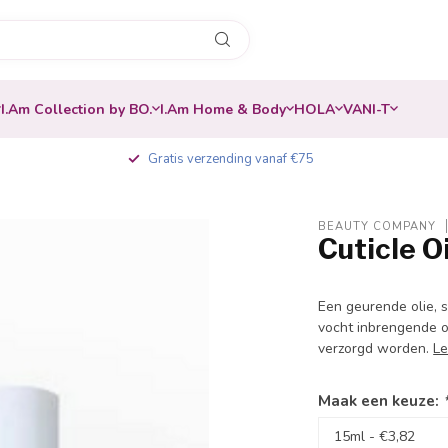
I.Am Collection by BO.
I.Am Home & Body
HOLA
VANI-T
Gratis verzending vanaf €75
BEAUTY COMPANY
Cuticle O
-20%
Een geurende olie, 
vocht inbrengende o
verzorgd worden.
Le
Maak een keuze: