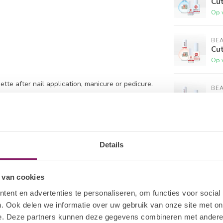
Cut
Op 
BE
Cut
Op 
pette after nail application, manicure or pedicure.
BE
Cut
pette two times a day for great results.
Op 
BE
Cut
Details
Op 
3
 van cookies
BE
Cut
ent en advertenties te personaliseren, om functies voor social
Nie
. Ook delen we informatie over uw gebruik van onze site met on
e. Deze partners kunnen deze gegevens combineren met andere i