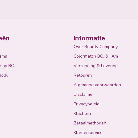
eën
Informatie
Over Beauty Company
tems
Colormatch BO. & I.Am
n by BO.
Verzending & Levering
Body
Retouren
Algemene voorwaarden
Disclaimer
Privacybeleid
Klachten
Betaalmethoden
Klantenservice