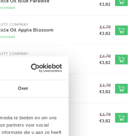
icle Oil Blue Paradise
€3,82
voorraad
AUTY COMPANY
€4,78
icle Oil Apple Blossom
€3,82
voorraad
AUTY COMPANY
€4,78
icle Oil Fruit Season
€3,82
voorraad
AUTY COMPANY
€4,78
icle Oil Carribean Nights
Over
€3,82
voorraad
AUTY COMPANY
€4,78
icle Oil Lory Feather
 media te bieden en om ons
€3,82
t op voorraad
ze partners voor social
nformatie die u aan ze heeft