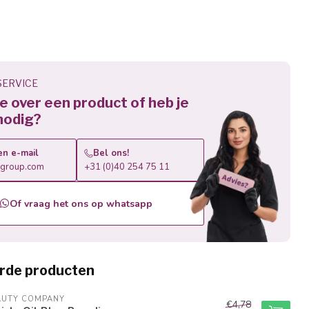
ERVICE
 je over een product of heb je
nodig?
en e-mail
Bel ons!
roup.com
+31 (0)40 254 75 11
Of vraag het ons op whatsapp
rde producten
AUTY COMPANY
€4,78