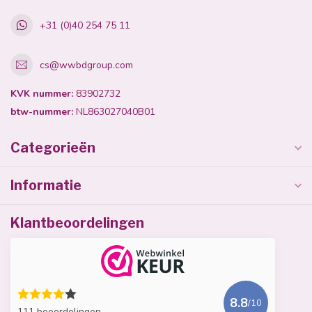
+31 (0)40 254 75 11
cs@wwbdgroup.com
KVK nummer:
83902732
btw-nummer:
NL863027040B01
Categorieën
Informatie
Klantbeoordelingen
8.8
/10
111 beoordelingen