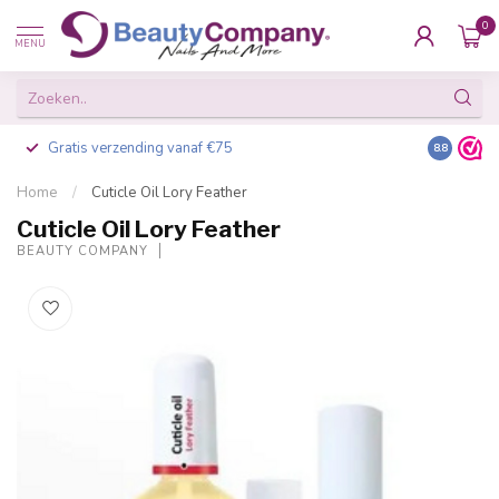
0
MENU
Gratis verzending vanaf €75
Besteld v
8.8
Home
/
Cuticle Oil Lory Feather
Cuticle Oil Lory Feather
BEAUTY COMPANY
-20%