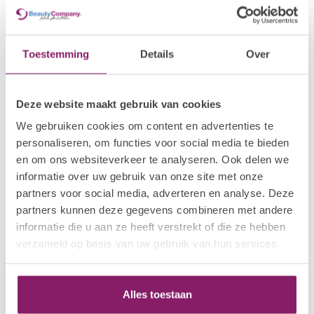
BEAUTY COMPANY
€4,78
Cuticle Oil Fruit Season
€3,82
Op voorraad
Toestemming
Details
Over
BEAUTY COMPANY
€4,78
Cuticle Oil Carribean Nights
€3,82
Deze website maakt gebruik van cookies
Op voorraad
We gebruiken cookies om content en advertenties te
personaliseren, om functies voor social media te bieden
BEAUTY COMPANY
€4,78
en om ons websiteverkeer te analyseren. Ook delen we
Cuticle Oil Tropical Mix
€3,82
informatie over uw gebruik van onze site met onze
Op voorraad
partners voor social media, adverteren en analyse. Deze
partners kunnen deze gegevens combineren met andere
informatie die u aan ze heeft verstrekt of die ze hebben
Recent bekeken
verzameld op basis van uw gebruik van hun services.
Alles toestaan