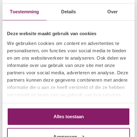
Toestemming
Details
Over
POLKADOTS
Acryl gel 02
€36,29
Op voorraad
Deze website maakt gebruik van cookies
POLKADOTS
We gebruiken cookies om content en advertenties te
Acryl gel 03
€36,29
personaliseren, om functies voor social media te bieden
Op voorraad
en om ons websiteverkeer te analyseren. Ook delen we
informatie over uw gebruik van onze site met onze
partners voor social media, adverteren en analyse. Deze
Recent bekeken
partners kunnen deze gegevens combineren met andere
informatie die u aan ze heeft verstrekt of die ze hebben
verzameld op basis van uw gebruik van hun services.
Alles toestaan
Aanpassen