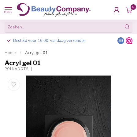
0
MENU
Besteld voor 16:00, vandaag verzonden
8.8
Home
/
Acryl gel 01
Acryl gel 01
POLKADOTS