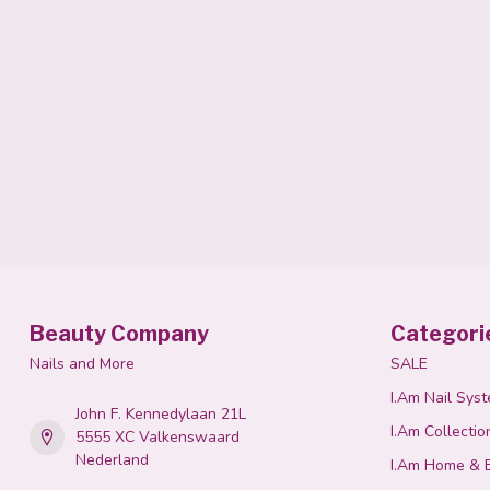
Beauty Company
Categori
Nails and More
SALE
I.Am Nail Sys
John F. Kennedylaan 21L
I.Am Collectio
5555 XC Valkenswaard
Nederland
I.Am Home & 