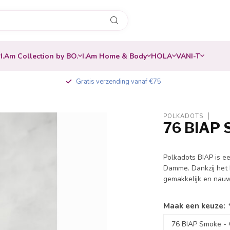
I.Am Collection by BO.
I.Am Home & Body
HOLA
VANI-T
Gratis verzending vanaf €75
POLKADOTS
76 BIAP
Polkadots BIAP is e
Damme. Dankzij het 
gemakkelijk en nau
Maak een keuze: