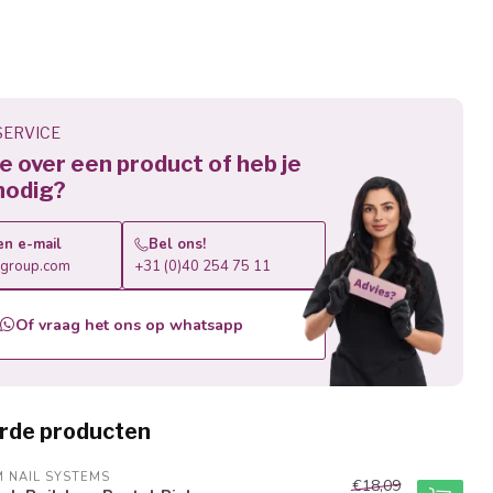
ERVICE
 je over een product of heb je
nodig?
en e-mail
Bel ons!
roup.com
+31 (0)40 254 75 11
Of vraag het ons op whatsapp
rde producten
M NAIL SYSTEMS
€18,09