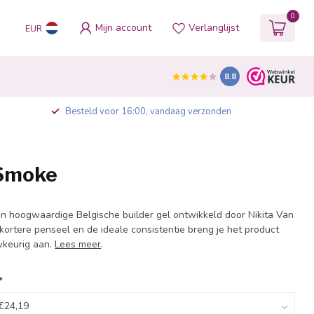
0
Mijn account
Verlanglijst
EUR
8.8
Besteld voor 16:00, vandaag verzonden
 Smoke
en hoogwaardige Belgische builder gel ontwikkeld door Nikita Van
kortere penseel en de ideale consistentie breng je het product
wkeurig aan.
Lees meer
.
*