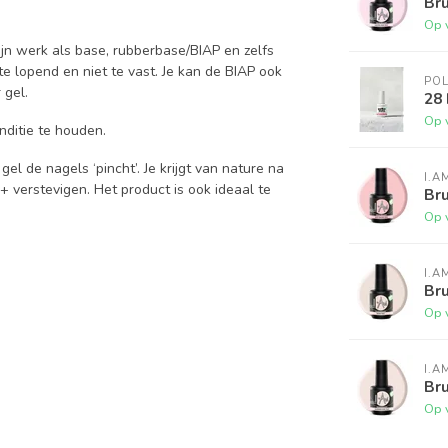
Bru
Op 
zijn werk als base, rubberbase/BIAP en zelfs
te lopend en niet te vast. Je kan de BIAP ook
PO
 gel.
28
Op 
nditie te houden.
el de nagels ‘pincht’. Je krijgt van nature na
I.A
 verstevigen. Het product is ook ideaal te
Bru
Op 
I.A
Bru
Op 
I.A
Bru
Op 