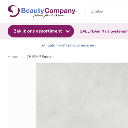
Bekijk ons assortiment
SALE
I.Am Nail Systems
Salonkwaliteit voor iedereen
Home
/
76 BIAP Smoke