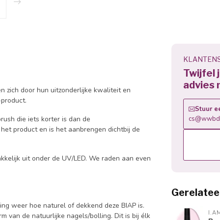
KLANTENS
Twijfel
advies 
 zich door hun uitzonderlijke kwaliteit en
-product.
Stuur e
ush die iets korter is dan de
cs@wwbdg
het product en is het aanbrengen dichtbij de
 makkelijk uit onder de UV/LED. We raden aan even
Gerelatee
ng weer hoe naturel of dekkend deze BIAP is.
I.A
 van de natuurlijke nagels/bolling. Dit is bij élk