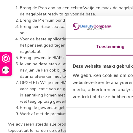
Breng de Prep aan op een celstofwatje en maak de nagelpl
de nagelplaat ready to go voor de base.
Breng de Premium bond aan. Uitharden in de LED voor 15 s
Breng een Base coat aan. Dit kan met de polkadots BIAP cl
sec.
Voor de beste applicatie, raak nooit de huid aan en werk n
het penseel goed tegen de nagelplaat voor een beste hecht
Toestemming
nagelplaat.
Breng gewenste BIAP kleur aan. Vermijd altijd aanraking me
Je kan na deze stap al afwerken met de premium top indie
Deze website maakt gebruik
navijlen. Je kan ook bij deze stap de plaklaag verwijderen 
8,8
We gebruiken cookies om cont
daarna afwerken met topcoat.
OPGELET: Wil je een BIAP full color behandeling uitvoeren
websiteverkeer te analyseren
voor applicatie van de gelpolish kleur. Dit is zeer belangri
media, adverteren en analys
in aanraking komen met gelpolish om verkleuringen te vermi
verstrekt of die ze hebben v
wel laag op laag gewerkt worden)
Breng de gewenste gelpolish of colorgel aan. Uitharden vo
Werk af met de premium topcoat voor ultieme glans. Uitha
We adviseren steeds alle producten uit te harden met een goede 
topcoat uit te harden op de low heat stand. Zo garanderen wij o