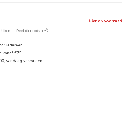
Niet op voorraad
lijken
Deel dit product
oor iedereen
ng vanaf €75
:00, vandaag verzonden